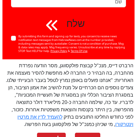
שלח
By submitting this form and signing up for texts, you consent to receive news
notification text messages from HebrewNews.com at the number provided,
including messages sent by autodialer. Consent is not a condition of purchase. Msg
& data rates may apply. Msg frequency varies. Unsubscribe at any time by replying
STOP. Text HELP for help.
Privacy Policy
&
Terms Of Use
הרברט דייס, מנכ"ל קבוצת פולקסווגן, מסר הודעה נפרדת
מהחברה, בה הבהיר כי החברה לא מחפשת להסיר מעצמה את
האחריות: "אנחנו פועלים באופן נמרץ לטפל בעבר הבעייתי שלנו.
צעדים נוספים הם הכרחיים על מנת להשיב את אמון הציבור, הן
במסגרת הציבור הכללי והן במסגרת של תעשיית המכוניות",
לדבריו. עד כה, שילמה החברה כ-20 מיליארד דולר כתוצאה
מהפרשה, בין היתר בקנסות והוצאות משפטיות אחרות. כזכור,
לפני כחודש החליטו התובעים בתיק
להעמיד לדין את מרטין
וינטרקורן
, מי שכיהן כמנכ"ל של פולקסווגן בעת הפרשה.