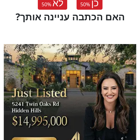
כן
לא
50
%
50
%
?האם הכתבה עניינה אותך