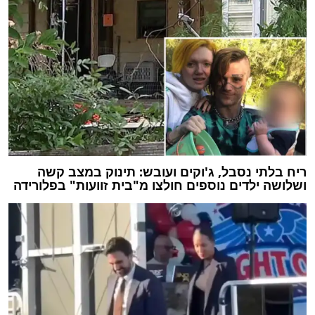
ריח בלתי נסבל, ג'וקים ועובש: תינוק במצב קשה
ושלושה ילדים נוספים חולצו מ"בית זוועות" בפלורידה