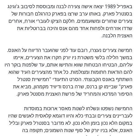
באפריל 1989 יצאה אישה צעירה לבנה ומבוססת לסיבוב ג'וגינג
בסנטרל פארק. באותו ערב שרצו בפארק כהרגלם חבורות של
צעירים שחורים ומשועממים. חלקם הציקו לעוברי אורח, אחרים
שדדו אזרחים ולפחות אחד מהם אנס והיכה בברוטליות את
האצנית הלבנה.
חמישה צעירים נעצרו, רובם עוד לפני שהועבר הדיווח על האונס.
במשך הלילה בלשי משטרת ניו יורק חקרו את הצעירים, איימו
עליהם, הבטיחו הבטחות שווא והתישו אותם, עד שלפנות בוקר היו
להם הודאות חתומות ומצולמות. כל אחד מהצעירים העיד שהוא
השתתף באונס הקבוצתי. הסרט התיעודי "חמישיית סנטרל
פארק" שביימו קן ברנס, שרה ברנס ודיוויד מקמהון, מביא את
הסיפור המדכא והמחריד של פרשת האצנית מסנטל פארק.
החמישה נשפטו ונשלחו לשנות מאסר ארוכות במוסדות
לעבריינים צעירים ובבתי כלא והיוו דוגמא קלאסית לאנשים שהיו
במקום הלא נכון בזמן הלא נכון. לא מדובר בסנטרל פארק ובליל
האונס, אלא בניו יורק של סוף שנות השמונים; תקופה בה