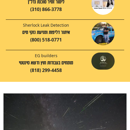
לימור זמיר סוכנת נדל"ן
(310) 866-3778
Sherlock Leak Detection
איתור דליפות ומניעת נזקי מים
(800) 518-0771
EG builders
מומחים בעבודות חוץ ודשא סינטטי
(818) 299-4458