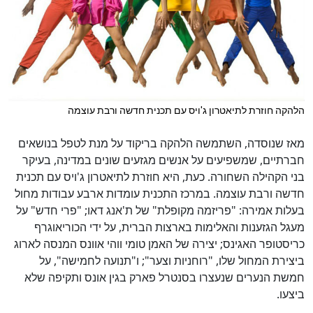
הלהקה חוזרת לתיאטרון ג'ויס עם תכנית חדשה ורבת עוצמה
מאז שנוסדה, השתמשה הלהקה בריקוד על מנת לטפל בנושאים
חברתיים, שמשפיעים על אנשים מגזעים שונים במדינה, בעיקר
בני הקהילה השחורה. כעת, היא חוזרת לתיאטרון ג'ויס עם תכנית
חדשה ורבת עוצמה. במרכז התכנית עומדות ארבע עבודות מחול
בעלות אמירה: "פריזמה מקופלת" של ת'אנג דאו; "פרי חדש" על
מעגל הגזענות והאלימות בארצות הברית, על ידי הכוריאוגרף
כריסטופר האגינס; יצירה של האמן טומי ווהי אוונס המנסה לארוג
ביצירת המחול שלו, "רוחניות וצער"; ו"תנועה לחמישה", על
חמשת הנערים שנעצרו בסנטרל פארק בגין אונס ותקיפה שלא
ביצעו.