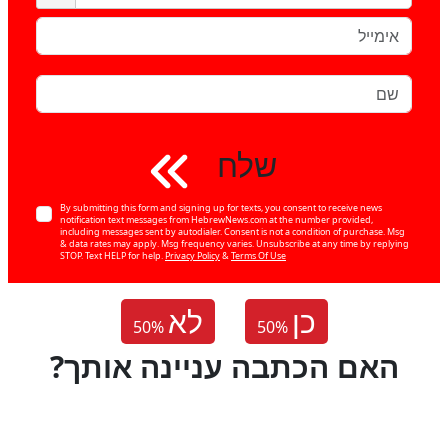
שלח
By submitting this form and signing up for texts, you consent to receive news
notification text messages from HebrewNews.com at the number provided,
including messages sent by autodialer. Consent is not a condition of purchase. Msg
& data rates may apply. Msg frequency varies. Unsubscribe at any time by replying
STOP. Text HELP for help.
Privacy Policy
&
Terms Of Use
כן
לא
50
%
50
%
?האם הכתבה עניינה אותך