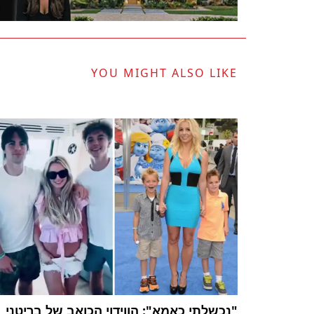
YOU MIGHT ALSO LIKE
"נכשלתי כאמא": הווידוי הכואב של בריטני