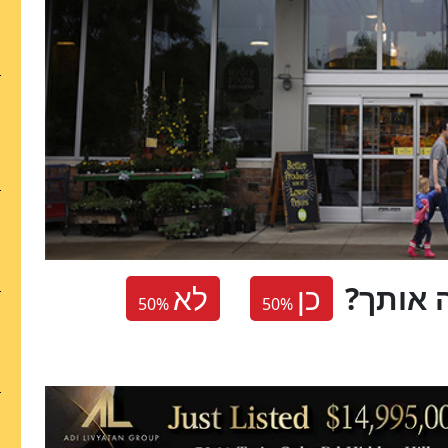
 אותך
כן
לא
50
%
50
%