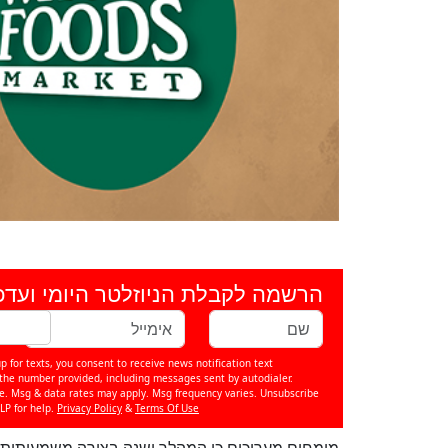
הרשמה לקבלת הניוזלטר היומי ועדכ
p for texts, you consent to receive news notification text
e number provided, including messages sent by autodialer.
se. Msg & data rates may apply. Msg frequency varies. Unsubscribe
LP for help.
Privacy Policy
&
Terms Of Use