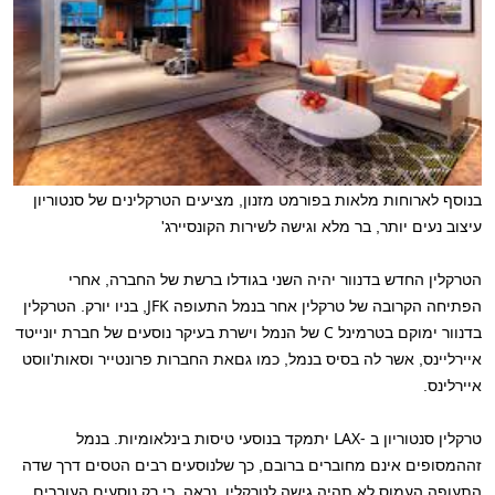
בנוסף לארוחות מלאות בפורמט מזנון, מציעים הטרקלינים של סנטוריון
עיצוב נעים יותר, בר מלא וגישה לשירות הקונסיירג'
ה
טרקלין החדש בדנוור יהיה השני בגודלו ברשת של החברה, אחרי
JFK
הפתיחה הקרובה של טרקלין אחר בנמל התעופה
, בניו יורק. הטרקלין
C
בדנוור ימוקם בטרמינל
של הנמל וישרת בעיקר נוסעים של חברת יונייטד
איירליינס, אשר לה בסיס בנמל, כמו גםאת החברות פרונטייר וסאות'ווסט
איירלינס.
LAX-
טרקלין סנטוריון ב
יתמקד בנוסעי טיסות בינלאומיות. בנמל
זההמסופים אינם מחוברים ברובם, כך שלנוסעים רבים הטסים דרך שדה
התעופה העמוס לא תהיה גישה לטרקלין. נראה, כי רק נוסעים העוברים