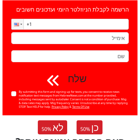
הרשמה לקבלת הניוזלטר היומי ועדכונים חשובים
שלח
By submitting this form and signing up for texts, you consent to receive news
notification text messages from HebrewNews.com at the number provided,
including messages sent by autodialer. Consent is not a condition of purchase. Msg
& data rates may apply. Msg frequency varies. Unsubscribe at any time by replying
STOP. Text HELP for help.
Privacy Policy
&
Terms Of Use
כן
לא
50
%
50
%