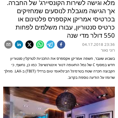
מלא וגישה לשירות הקונסיירג' של החברה.
אך הגישה מוגבלת לנוסעים שמחזיקים
בכרטיסי אמריקן אקספרס פלטינום או
כרטיס סנטוריון, עבורו משלמים לפחות
550 דולר מדי שנה
04.17.2018 23:36
רוני נאור
ב
שבוע שעבר, חשפה אמריקן אקספרס את התכניות לטרקלין סנטוריון
C
חדש במסוף
של נמל התעופה דנוור אינטרנשיונל. כמו כן, נחשף, כי
LAX
(TBIT)
הקבוצה חכרה שטח בטרמינל הבינלאומי טום ברדלי
ב-
. מהלך
שרומז על הודעה נוספת בקרוב.