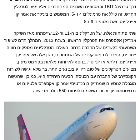
TBIT
דרך טרמינל
ובמסופים השכנים המתחברים אליו יגיעו לטרקלין
החדש. זה כולל את טרמינלים 4 ו -5, המשמשים בעיקר את אמריקן
איירליינס, ואת מסופים 6 ו-8.
שתי פתיחות אלה, של הטרקלינים ה-11 וה-12,שייפתחו מאז השיקה
אמריקן אקספרס את הטרקלין הראשונ, בשנת 2013. המהלך תרם לשיפור
משמעותי בקשרים של החברה ברחבי העולם. הטרקלינים מספקים חוויה
ייחודית, המבודלת מטרקלינים של המתחרים, כגון אלה של אמריקן
איירליינס, דלתא או יונייטד. בנוסף לארוחות מלאות בפורמט מזנון,
מציעים הטרקלינים של סנטוריון עיצוב נעים יותר, בר מלא וגישה לשירות
הקונסיירג' של החברה עם הכניסה. הבעיה היחידה היא, כמובן, שהגישה
מוגבלת לנוסעים שמחזיקים בכרטיסי אמריקן אקספרס פלטינום או
כרטיססנטוריון, עבורו משלמים לפחות 550 דולר מדי שנה.