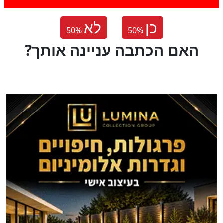
כן
לא
50
%
50
%
?האם הכתבה עניינה אותך