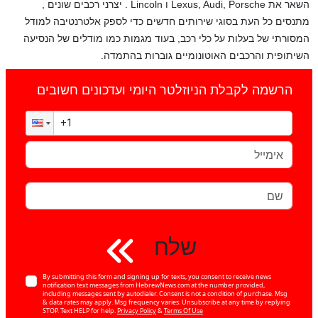
השאר את Lexus, Audi, Porsche ו Lincoln
. יצרני רכבים שונים ,
מתנסים כל העת בסוגי שירותים חדשים כדי לספק אלטרנטיבה למודל
המסורתי של בעלות על כלי רכב, בעוד מגמות כמו מודלים של הנסיעה
השיתופית והרכבים האוטונומיים גוברות בהתמדה.
הרשמה לקבלת הניוזלטר היומי ועדכונים חשובים
שלח
By submitting this form and signing up for texts, you consent to receive news
notification text messages from HebrewNews.com at the number provided,
including messages sent by autodialer. Consent is not a condition of purchase. Msg
& data rates may apply. Msg frequency varies. Unsubscribe at any time by replying
STOP. Text HELP for help.
Privacy Policy
&
Terms Of Use