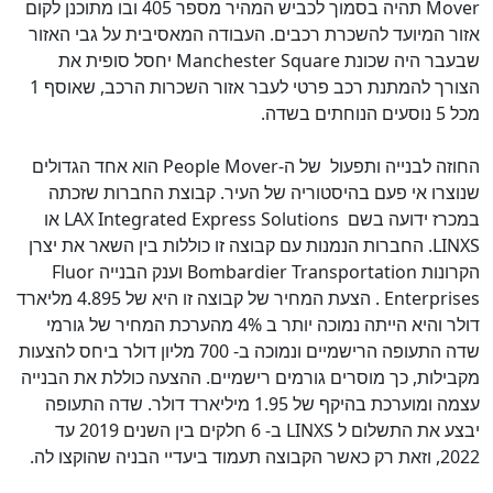
Mover
תהיה בסמוך לכביש המהיר מספר 405 ובו מתוכנן לקום
אזור המיועד להשכרת רכבים. העבודה המאסיבית על גבי האזור
שבעבר היה שכונת
Manchester Square
יחסל סופית את
הצורך להמתנת רכב פרטי לעבר אזור השכרות הרכב, שאוסף 1
מכל 5 נוסעים הנוחתים בשדה.
החוזה לבנייה ותפעול של ה-
People Mover
הוא אחד הגדולים
שנוצרו אי פעם בהיסטוריה של העיר. קבוצת החברות שזכתה
במכרז ידועה בשם
LAX Integrated Express Solutions
או
LINXS
. החברות הנמנות עם קבוצה זו כוללות בין השאר את יצרן
הקרונות
Bombardier Transportation
וענק הבנייה
Fluor
Enterprises
. הצעת המחיר של קבוצה זו היא של 4.895 מליארד
דולר והיא הייתה נמוכה יותר ב 4% מהערכת המחיר של גורמי
שדה התעופה הרישמיים ונמוכה ב- 700 מליון דולר ביחס להצעות
מקבילות, כך מוסרים גורמים רישמיים. ההצעה כוללת את הבנייה
עצמה ומוערכת בהיקף של 1.95 מיליארד דולר. שדה התעופה
יבצע את התשלום ל
LINXS
ב- 6 חלקים בין השנים 2019 עד
2022, וזאת רק כאשר הקבוצה תעמוד ביעדיי הבניה שהוקצו לה.