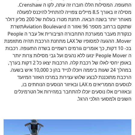
התעופה. המסילות הללו חוברו זה עתה, לקו ה
Crenshaw
.
מסילה זו באורך 8.5 מיילים צפוייה להתחיל להיכנס לפעולה
מאוחר יותר בשנה הבאה. תחנת מטרו בעלות של 200 מליון דולר
שתוקם ברחוב מספר 96 ואזור ה
Aviation Boulevard
תשרת
כנקודת מעבר ממערכת התחבורה הציבורית אל עבר ה
People
Mover
. ההגעה למסופיו של
LAX
מתחנת הרכבת תהיה מתוזמנת
בכ- 10 דקות, כך אומרים גורמים רשמיים בשדה התעופה. רכבות
ה
People Mover
ינועו ללא נהגים ועל גבי מסילות צרות יותר
באופן יחסי לאלו של רכבת קלה. הרכבות יצאו כל 2 דקות בערך,
במהלך 24 שעות ביממה ויוכלו לנייד בהן כ 10,000 איש בשעה.
הרכבת מתוכננת לבצע שלוש עצירות במרכז האזור המיועד
לנוסעים הממריאים מ
LAX
ובאיזור הנוסעים הנוחתים בו,
ובאזורים אלו נוסעים יוכלו להתחבר במהירות אל הטרמינלים
השונים ולמסועי הולכי הרגל.