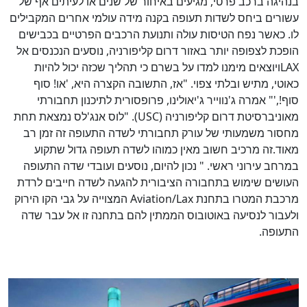
בנהיגה ברכב פרטי, מגיעים באיחור של שנים או לעיתים אף של
עשורים ביחס לשדות תעופה בקנה מידה עולמי אחרים המקבילים
לו. כאשר נפח הטיסות עולה ותנועת הרכבים הפרטיים בכבישים
הופכת לצפופה יותר באזור דרום קליפורניה, נוסעים הנכנסים אל
LAX
ויוצאים מימנו למדו על בשרם כי תהליך שכזה יכול להיות
כאוטי, מתיש ובלתי צפוי. "אז, התשובה הקצרה היא, 'או! סוף
סוף!,'" אמרה ג'נווייר ג'יאולינו, פרופסורית לתיכנון תחבורתי
מאוניברסיטת דרום קליפורניה
USC)
). "לוס אנג'לס נמצאת תחת
מחסור משמעותי של עורק תחבורתי לשדה התעופה זה זמן רב
מאוד.זה מרכיב חשוב מאין כמוהו לשדה תעופה גדול שתקוע
במרחב עירוני ראשי. " נכון להיום, נוסעים ועובדי שדה התעופה
העושים שימוש בתחבורה הציבורית להגעה לשדה חייבים לרדת
מרכבת המטרו בתחנת
Aviation/Lax
המצוייה על גבי הקו הירוק
ולעבור לנסיעה באוטובוס הממתין להם בתחנה זו אל עבר שדה
התעופה.