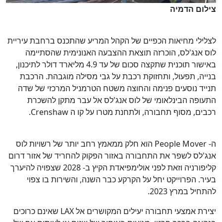
צילום הדמיה
לצלילי מחיאות הכפיים של הקהל המריע שהתכנס ברחבת עיריית
לוס אנג'לס, הוכרזה תוצאת ההצבעה האנונימית שהסתיימה
באישור תוכנית שתקצה סכום של עד 4.9 מליארד דולר לתיכנון,
בנייה, תפעול, ותחזוקת רכבת על גבי מסילה מוגבהת. הרכבת
תנייד נוסעים פנימה והחוצה משטח הטרמניל המרכזי של שדה
התעופה הבינלאומי של לוס אנג'לס אל עבר מתקן להשכרת
רכבים, מסוף תחבורה, ולתחנת מטרו על קו ה
Crenshaw
.
ה-
People Mover
הוא חלק ממאמץ רחב יותר של רשויות לוס
אנג'לס לשפר את התחבורה באזור הפקוק להחריד של אזור דרום
קליפורניה וזאת לפני אולימפיאדת הקיץ ב- 2028 שצפויה להיערך
בעיר. הפרוייקט יחל על הקרקע כבר השנה, והשירות בו צפוי
להתחיל במרץ 2023.
יצירת אמצעי תחבורה יעילים המקושרים אל
LAX
שאינם כרוכים