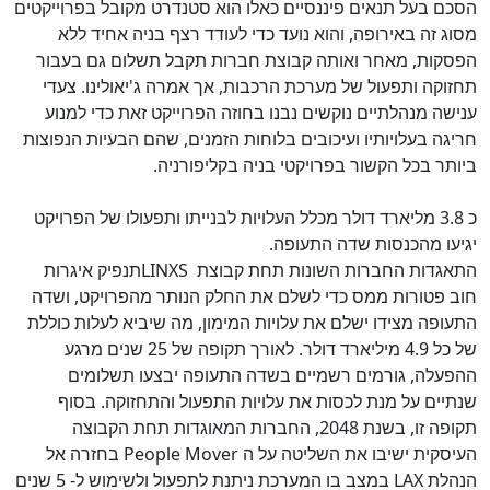
הסכם בעל תנאים פיננסיים כאלו הוא סטנדרט מקובל בפרוייקטים
מסוג זה באירופה, והוא נועד כדי לעודד רצף בניה אחיד ללא
הפסקות, מאחר ואותה קבוצת חברות תקבל תשלום גם בעבור
תחזוקה ותפעול של מערכת הרכבות, אך אמרה ג'יאולינו. צעדי
ענישה מנהלתיים נוקשים נבנו בחוזה הפרוייקט זאת כדי למנוע
חריגה בעלויותיו ועיכובים בלוחות הזמנים, שהם הבעיות הנפוצות
ביותר בכל הקשור בפרויקטי בניה בקליפורניה.
כ 3.8 מליארד דולר מכלל העלויות לבנייתו ותפעולו של הפרויקט
יגיעו מהכנסות שדה התעופה.
התאגדות החברות השונות תחת קבוצת
LINXS
תנפיק איגרות
חוב פטורות ממס כדי לשלם את החלק הנותר מהפרויקט, ושדה
התעופה מצידו ישלם את עלויות המימון, מה שיביא לעלות כוללת
של כל 4.9 מיליארד דולר. לאורך תקופה של 25 שנים מרגע
ההפעלה, גורמים רשמיים בשדה התעופה יבצעו תשלומים
שנתיים על מנת לכסות את עלויות התפעול והתחזוקה. בסוף
תקופה זו, בשנת 2048, החברות המאוגדות תחת הקבוצה
העיסקית ישיבו את השליטה על ה
People Mover
בחזרה אל
הנהלת
LAX
במצב בו המערכת ניתנת לתפעול ולשימוש ל- 5 שנים