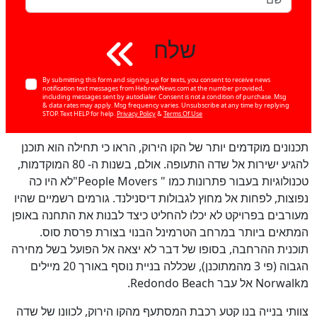
שלח
By submitting this form and signing up for texts, you consent to receive news
notification text messages from HebrewNews.com at the number provided,
including messages sent by autodialer. Consent is not a condition of purchase. Msg
& data rates may apply. Msg frequency varies. Unsubscribe at any time by replying
STOP. Text HELP for help.
Privacy Policy
&
Terms Of Use
תכנונים מוקדמים יותר של הקו הירוק, הראו כי תחילה הוא תוכנן
להגיע ישירות אל שדה התעופה. אולם, בשנות ה- 80 המוקדמות,
טכנולוגיות בעבור פתרונות כמו "
"People Movers
לא היו כה
נפוצות, לפחות אל מחוץ לגבולות דיסנילנד. גורמים רשמיים שהיו
מעורבים בפרויקט לא יכלו להחליט כיצד לבנות את התחנה באופן
המתאים ביותר במרחב הטרמינל הבנוי בצורת פרסת סוס.
תוכנית ההרחבה, בסופו של דבר לא יצאה אל הפועל בשל מחירה
הגבוה (פי 3 מהמתוכנן), שכללה בניית נוסף באורך 20 מיילים
מ
Norwalk
אל עבר
Redondo Beach
.
צוותי בנייה בנו קטע רכבת המסתעף מהקו הירוק, לכוונו של שדה