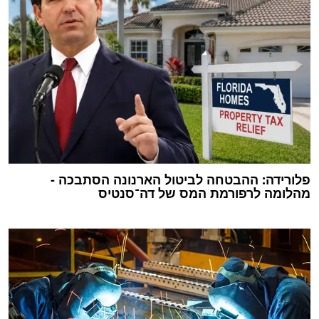
פלורידה: ההבטחה לביטול הארנונה הסתבכה -
מהלומה לרפורמת המס של דה־סנטיס