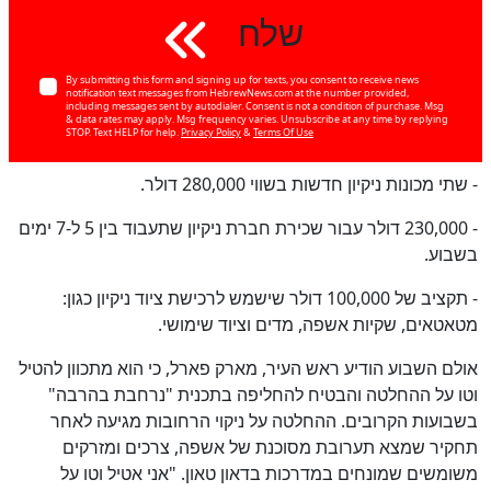
שלח
By submitting this form and signing up for texts, you consent to receive news
notification text messages from HebrewNews.com at the number provided,
including messages sent by autodialer. Consent is not a condition of purchase. Msg
& data rates may apply. Msg frequency varies. Unsubscribe at any time by replying
STOP. Text HELP for help.
Privacy Policy
&
Terms Of Use
- שתי מכונות ניקיון חדשות בשווי 280,000 דולר.
- 230,000 דולר עבור שכירת חברת ניקיון שתעבוד בין 5 ל-7 ימים
בשבוע.
- תקציב של 100,000 דולר שישמש לרכישת ציוד ניקיון כגון:
מטאטאים, שקיות אשפה, מדים וציוד שימושי.
אולם השבוע הודיע ראש העיר, מארק פארל, כי הוא מתכוון להטיל
וטו על ההחלטה והבטיח להחליפה בתכנית "נרחבת בהרבה"
בשבועות הקרובים. ההחלטה על ניקוי הרחובות מגיעה לאחר
תחקיר שמצא תערובת מסוכנת של אשפה, צרכים ומזרקים
משומשים שמונחים במדרכות בדאון טאון. "אני אטיל וטו על