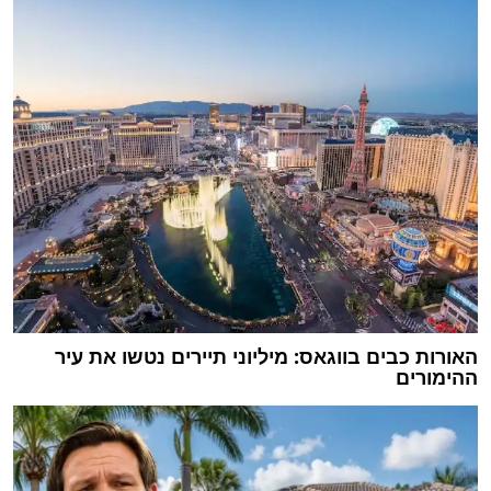
האורות כבים בווגאס: מיליוני תיירים נטשו את עיר
ההימורים