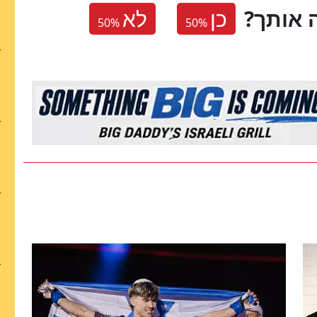
 אותך
כן
לא
50
%
50
%