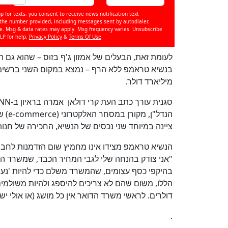
p for texts, you consent to receive news notification text
e number provided, including messages sent by autodialer.
se. Msg & data rates may apply. Msg frequency varies. Unsubscribe
LP for help.
Privacy Policy
&
Terms Of Use
לעומת זאת, הבעלים של אמזון ג'ף בזוס – שהוא גם ה
מיליארד דולר.
סגנית עורך כתב העת קרי דולאן אמרה בראיון ב-
NN
הנדל"ן, מקורן במסחר האלקטרוני (
e-commerce
) ש
ציינה במיוחד שני נכסים של הנשיא, החכירה של חנות 
הנשיא טראמפ מצידו אינו מחמיץ שום הזדמנות לחבוט ב
"אני צודק בהנחה שלי לגבי המחיר הכבד, שמשרד ה
בהיקפי כסף עצומים, שהמשרד משלם כדי להיות 'נער
הללו, משום שהם לא צריכים להיספג ולהיות משולמי
דולרים. לראשי משרד הדואר אין כל מושג (או אולי יש
.