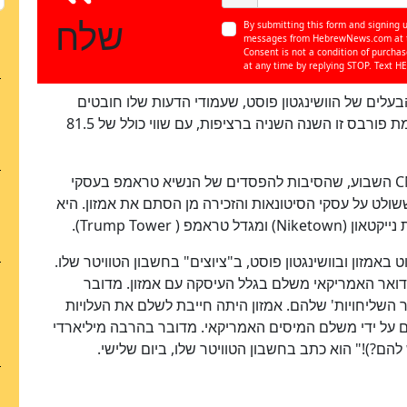
שלח
By submitting this form and signing u
messages from HebrewNews.com at th
Consent is not a condition of purcha
at any time by replying STOP. Text HE
בעלים של הוושינגטון פוסט, שעמודי הדעות שלו חובטים
בנשיא טראמפ ללא הרף – נמצא במקום השני ברשימת פורבס זו השנה השניה ברציפות, עם שווי כולל של 81.5
C
השבוע, שהסיבות להפסדים של הנשיא טראמפ בעסקי
שולט על עסקי הסיטונאות והזכירה מן הסתם את אמזון. היא
נייקטאון (
Niketown
) ומגדל טראמפ (
Trump Tower
).
אמזון ובוושינגטון פוסט, ב"ציוצים" בחשבון הטוויטר שלו.
דואר האמריקאי משלם בגלל העיסקה עם אמזון. מדובר
 השליחויות' שלהם. אמזון היתה חייבת לשלם את העלויות
ם על ידי משלם המיסים האמריקאי. מדובר בהרבה מיליארדי
 להם?)!" הוא כתב בחשבון הטוויטר שלו, ביום שלישי.