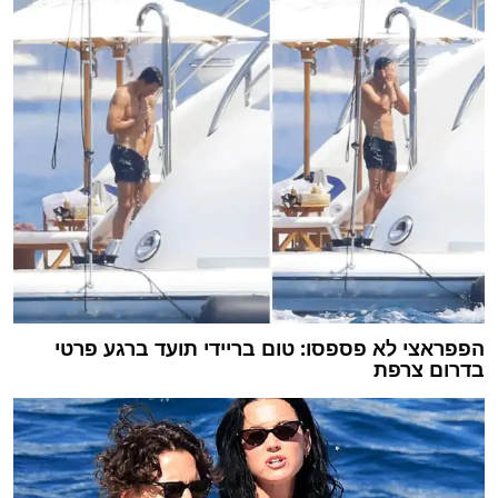
הפפראצי לא פספסו: טום בריידי תועד ברגע פרטי
בדרום צרפת