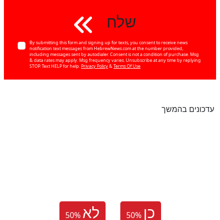
שלח
By submitting this form and signing up for texts, you consent to receive news
notification text messages from HebrewNews.com at the number provided,
including messages sent by autodialer. Consent is not a condition of purchase. Msg
& data rates may apply. Msg frequency varies. Unsubscribe at any time by replying
STOP. Text HELP for help.
Privacy Policy
&
Terms Of Use
עדכונים בהמשך
כן
לא
50
%
50
%