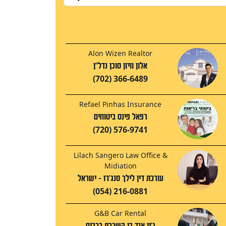
Alon Wizen Realtor
אלון וויזן סוכן נדל"ן
(702) 366-6489
Refael Pinhas Insurance
רפאל פינס ביטוחים
(720) 576-9741
Lilach Sangero Law Office &
Midiation
עורכת דין לילך סנג'רו - ישראל
(054) 216-0881
G&B Car Rental
ג'יי אנד בי השכרת רכבים