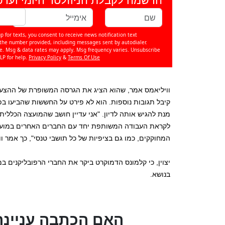
p for texts, you consent to receive news notification text
e number provided, including messages sent by autodialer.
se. Msg & data rates may apply. Msg frequency varies. Unsubscribe
LP for help.
Privacy Policy
&
Terms Of Use
וויליאמס אמר, שהוא הציג את הגרסה המשופרת של ההצעה
קיבל תגובות נוספות. הוא לא פירט על החששות שהביעו בפ
מנת להגיש אותה לדיון. "אני עדיין חושב שהמועצה הכללי
לקראת העבודה המשותפת יחד עם החברים האחרים במועצה
המחוקקים, כמו גם בציפיות של כל תושבי טנסי", כך אמר ו
יצוין, כי קלמונס הדמוקרט ביקר את החברי הרפובליקנים ב
בנושא.
?האם הכתבה עניינה