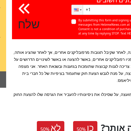
שלח
By submitting this form and signing u
messages from HebrewNews.com at th
Consent is not a condition of purcha
at any time by replying STOP. Text HE
, לאחר שקיבל תגובות מרפובליקנים אחרים, אך לאחר שהציג אותה,
ניו רפובליקנים אחרים, באשר להצעה או באשר לשינויים הדרושים על
ת צריכה לגנות קבוצות שתומכות בגזענות ובשנאת האחר. אני מצפה
, על מנת לגבש הצעת חוק שתעמוד בציפיות של כל חברי בית
ויליאמס.
מועצה, על שסיכלו את ניסיונותיו להעביר את הגרסה שלו להצעת החוק
 אותך
כן
לא
50
%
50
%