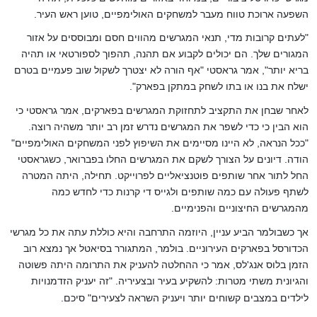
השפעה ארוכת טווח מעבר למשחקים האולימפיים, טוען ראש העיר.
"לעתים קרובות מדי, תנאי המגרשים מהווים חסם ומבוססים על אזור
המגורים שלך. הם יכולים לקבוע אם תהנה, תהפוך לספורטאי או תהיה
בריא יותר", אמר גראסטי "אף הורה לא יצטרך לשקול שוב פעמיים בטרם
ישלח את בנו או בתו לשחק במתקן בפארק".
לאחר שבחן את התקציב לתחזוקת המגרשים בפארקים, אמר גראסטי כי
הוא הבין כי כדי לשפר את המגרשים נדרש זמן רב יותר משהיה רוצה.
"ככל הנראה, לא היינו מסיימים את השיפוץ לפני המשחקים האולימפיים"
הודה. דיונים על הצורך לשקם את המגרשים החלו בפברואר, כשגראסטי
החל לתור אחר שותפים פוטנציאליים לפרוייקט. תחילה, היתה המטרה
לשתף פעולה עם כמה שותפים ולגייס די קרנות כדי לחדש כמה
מהמגרשים החיצוניים והפנימיים.
אך כשבולמר הביע עניין, היוזמה התרחבה והיא כוללת עתה את כל מגרשי
הכדורסל בפארקים העירוניים. בולמר, המתגורר בסיאטל אך נמצא רוב
הזמן בלוס אנג'לס, אמר כי ההחלטה להעניק את התרומה היתה פשוטה
והגיונית משתי מטרות: להשקיע בעיר ובצעיריה. "זה יעניק הזדמנויות
לילדים במצבים קשוחים יותר ויעניק השראה לצעירים" סיכם.