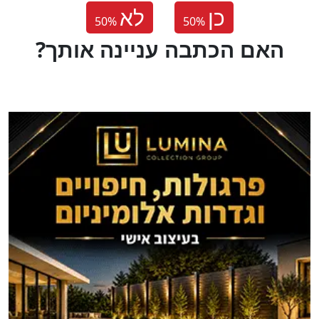
כן
לא
50
%
50
%
?האם הכתבה עניינה אותך