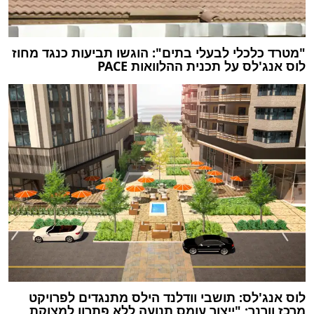
"מטרד כלכלי לבעלי בתים": הוגשו תביעות כנגד מחוז
לוס אנג'לס על תכנית ההלוואות PACE
לוס אנג'לס: תושבי וודלנד הילס מתנגדים לפרויקט
מרכז וורנר; "ייצור עומס תנועה ללא פתרון למצוקת