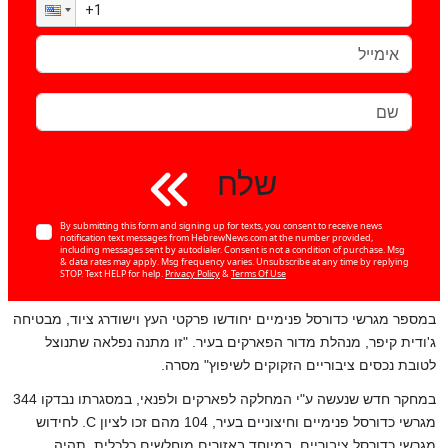
שלח
By submitting this form and signing up for texts, you consent to receive news
notification text messages from HebrewNews.com at the number provided,
including messages sent by autodialer. Consent is not a condition of purchase. Msg
& data rates may apply. Msg frequency varies. Unsubscribe at any time by replying
STOP. Text HELP for help.
Privacy Policy
&
Terms Of Use
במספר מגרשי כדורסל פנימיים יחודשו פרקטי העץ וישודרג ציוד, מבטיחה
ג'ודית קיפר, מנהלת מדור הפארקים בעיר. "זו מתנה נפלאה שתנוצל
לטובת נכסים ציבוריים הזקוקים לשיפוץ" מסרה.
במחקר חדש שנעשה ע"י המחלקה לפארקים ולפנאי, במסגרתו נבדקו 344
מגרשי כדורסל פנימיים וחיצוניים בעיר, 104 מהם זכו לציון
C
. לחידוש
מגרשי כדורסל ציבוריים, במיוחד באזורים מוחלשים כלכלית, תהיה