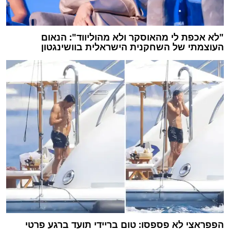
"לא אכפת לי מהאוסקר ולא מהוליווד": הנאום
העוצמתי של השחקנית הישראלית בוושינגטון
הפפראצי לא פספסו: טום בריידי תועד ברגע פרטי