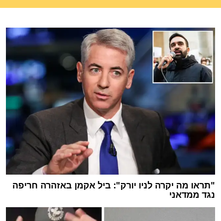
"תראו מה יקרה לניו יורק": ביל אקמן באזהרה חריפה
נגד ממדאני