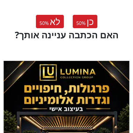
כן
לא
50
%
50
%
?האם הכתבה עניינה אותך