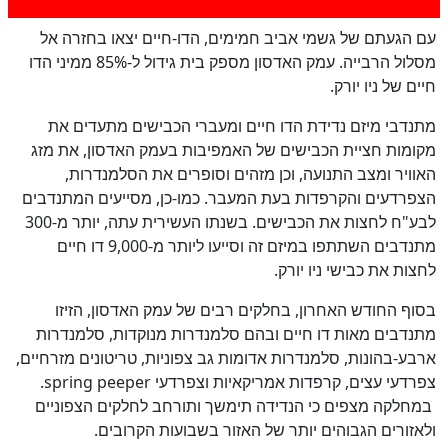
עם הגעתם של גשמי אביב חמימים, הדו-חיים יצאו בחזרה אל
מסלול הרבייה. עמק האדסון מספק בית גידול ל-85% ממיני הדו
חיים של ניו יורק.
מתנדבי מיזם נדידת הדו חיים ומעברי הכבישים מתעדים את
מקומות חציית הכבישים של האמפיבות בעמק האדסון, את מזג
האוויר ומצב התנועה, וכן מזהים וסופרים את הסלמנדרות,
הצפרדעים והקרפדות בעת המעבר. כמו-כן, מסייעים המתנדבים
לבע"ח לחצות את הכבישים. בשנתו העשירית עתה, יותר מ-300
מתנדבים השתתפו במיזם זה וסייעו ליותר מ-9,000 דו חיים
לחצות את כבישי ניו יורק.
בסוף החודש האחרון, בחלקים רבים של עמק האדסון, הזיזו
מתנדבים מאות דו חיים ובהם סלמנדרות מנוקדות, סלמנדרות
ארבע-בהונות, סלמנדרות אדומות גב צפוניות, טריטונים מזרחיים,
צפרדעי עצים, קרפדות אמריקאיות וצפרדעי
spring peeper
.
במחלקה מצפים כי הנדידה תימשך ותורחב לחלקים הצפוניים
ולאזורים הגבוהים יותר של האזור בשבועות הקרובים.