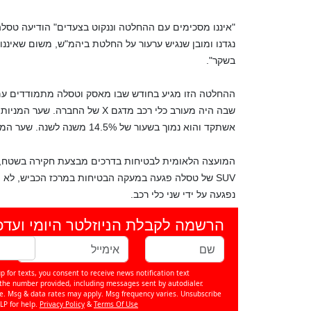
"איננו מסכימים עם ההחלטה וננקוט בצעדים" הודיעה טס
נגדנו ומובן שנגיש ערעור על החלטת ביהמ"ש, משום שאינ
בשקר".
ההחלטה הזו מגיע בחודש שבו מאסק וטסלה מתמודדים עם
אשתקד והוא נמוך בשעור של 14.5% משנה לשנה. שער המניה נסגר בעליה של 3.2% ב-266.13 דולר ביום חמישי.
SUV של טסלה פגעה במעקה הבטיחות במרכז הכביש, לא הר
נפגעה על ידי שני כלי רכב.
הרשמה לקבלת הניוזלטר היומי ועדכ
p for texts, you consent to receive news notification text
e number provided, including messages sent by autodialer.
se. Msg & data rates may apply. Msg frequency varies. Unsubscribe
LP for help.
Privacy Policy
&
Terms Of Use