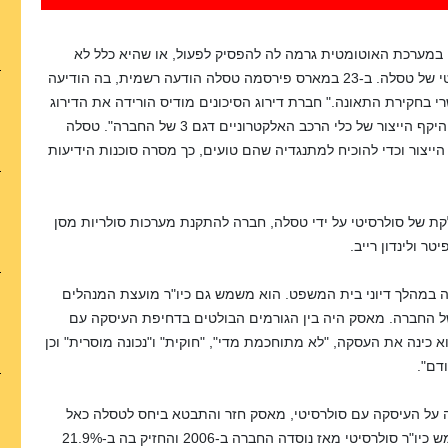
ה במערכת האוטומטית גרמה לה להפסיק לפעול, או שהיא כלל לא
הופעלה וגרמה לתאונה", בהתייחס למערכת הנהג האוטומטי של טסלה. ב-23 במארס פירסמה טסלה הודעה רשמית, בה הודיעה
רי בחקירת התאונה."
חברת דירוג הסיכונים מודיס הורידה את הדירוג
צור של כלי הרכב האלקטרוניים דגם 3 של החברה".
טסלה
ייצור וכדי להוכיח למתנגדיה שהם טועים, כך מסרה סוכנות הידיעות
ת של סולרסיטי על ידי טסלה, חברה להתקנת מערכות סולריות מסן
ר ולינדון רייב.
22. ממניות טסלה, כך עלה במהלך דיוני בית המשפט. הוא משמש גם כיו"ר מועצת המנהלים
ל החברה. מאסק היה בין הגורמים הבולטים בדחיפת העיסקה עם
ידה ביוני 2016 עם משקיעים, הוא כינה את העסקה, "לא מתוחכמת מדי", "חוקית" ו"נכונה מוסרית" וכן
דם".
2 ביום שבו טסלה הודיעה על העיסקה עם סולרסיטי, מאסק חזר והתבטא ביחס לטסלה כאל
"החברה שלי, צויין בדיון בבית המשפט בדאלוור. מאסק שימש כיו"ר סולרסיטי מאז נוסדה החברה ב-2006 והחזיק בה ב-21.9%