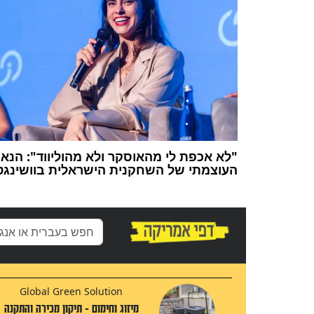
"לא אכפת לי מהאוסקר ולא מהוליווד": הנאו
העוצמתי של השחקנית הישראלית בוושינגטו
Global Green Solution
מיזוג וחימום - תיקון מכירה והתקנה