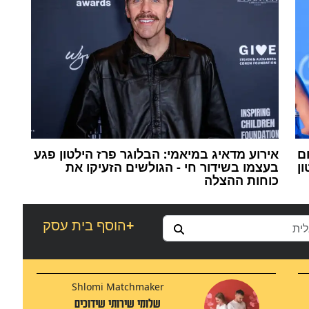
ם
אירוע מדאיג במיאמי: הבלוגר פרז הילטון פגע
ן
בעצמו בשידור חי - הגולשים הזעיקו את
כוחות ההצלה
+
הוסף בית עסק
Shlomi Matchmaker
שלומי שירותי שידוכים