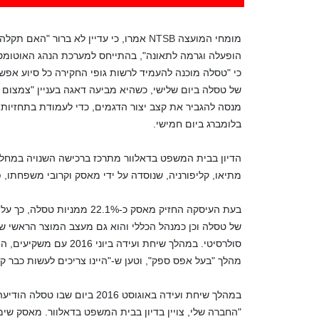
מומחי המועצה
NTSB
אמרו, כי עדיין לא ברור "האם תקל
כי "טסלה מוכנה להעמיד לרשות גופי החקירה כל סיוע אפש
של טסלה ביום שלישי, כשהיא מביעה דאגה בעניין "צמצום היקף היי
מנסה להגביר את קצב יצור הדגמים, כדי לעמודת בתחזיות ה
בלומברג ביום חמישי.
הדיון בבית המשפט בדאלוור מתרכז ברכישה השנויה במחלק
מתיאו, קליפורניה, שנוסדה על ידי מאסק וקרובי משפחתו, פיט
בעת העיסקה החזיק מאסק כ-1%
של טסלה וכן כמנהל הכללי והוא גם מעצב המוצר הראשי ש
סולרסיטי. במהלך שיחת וע
מהלך "בעל אפס ספק", וטען ש-"היינו צריכים לעשות כבר קו
במהלך שיחת ועידה באוגוסט 016