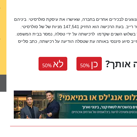
נוגעים לבכירים אחרים בחברה, שאישרו את עיסקת סולרסיטי. ביניהם
קימבל מאסק, אחיו של אלון מאסק ובן דודם של לינדון ופיטר רייב. בעת הרכישה הוא החזיק 147,541 מניות של של סולרסיטי.
סיטי גדל פי 13 ל-3.56 מיליארד דולר בשלוש השנים שקדמו לרכישתה על ידי טסלה, נמסר בבית המשפט.
ייב סיוע פיננסי באותה עת שטסלה הודיעה על רכישתה, כתב סלייס
 אותך
כן
לא
50
%
50
%