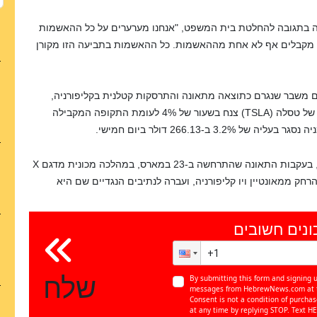
לה בתגובה להחלטת בית המשפט, "אנחנו מערערים על כל ההאשמות
נו מקבלים אף לא אחת מההאשמות. כל ההאשמות בתביעה הזו מקורן
 משבר שנגרם כתוצאה מתאונה והתרסקות קטלנית בקליפורניה,
שבה היה מעורב כלי רכב מדגם X של החברה. שער המניות של טסלה (TSLA) צנח בשעור של 4% לעומת התקופה המקבילה
המועצה הלאומית לבטיחות בדרכים מבצעת חקירה בשטח, בעקבות התאונה שהתרחשה ב-23 במארס, במהלכה מכונית מדגם X
חק ממאונטיין ויו קליפורניה, ועברה לנתיבים הנגדיים שם היא
ונים חשובים
שלח
By submitting this form and signing u
messages from HebrewNews.com at th
Consent is not a condition of purcha
at any time by replying STOP. Text HE