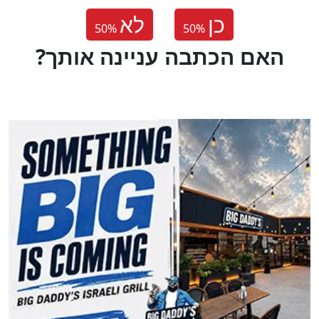
כן
לא
50
%
50
%
?האם הכתבה עניינה אותך