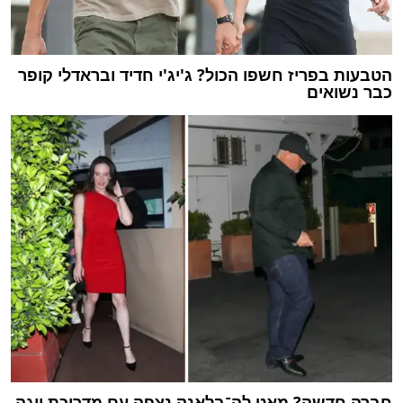
הטבעות בפריז חשפו הכול? ג'יג'י חדיד ובראדלי קופר
כבר נשואים
חברה חדשה? מאט לה־בלאנק נצפה עם מדריכת יוגה