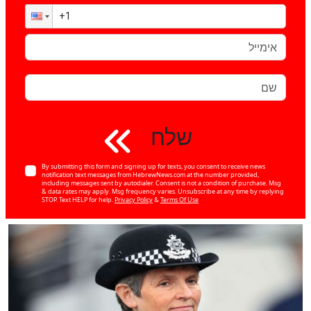
שלח
By submitting this form and signing up for texts, you consent to receive news
notification text messages from HebrewNews.com at the number provided,
including messages sent by autodialer. Consent is not a condition of purchase. Msg
& data rates may apply. Msg frequency varies. Unsubscribe at any time by replying
STOP. Text HELP for help.
Privacy Policy
&
Terms Of Use