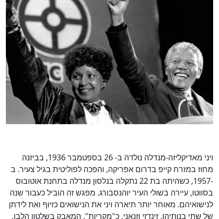
ויני מאדיקליזה-מנדלה נולדה ב- 26 בספטמבר 1936, בביזנה
מחוז במזרח קייפ בדרום אפריקה, והפכה לפוליטית בגיל צעיר. ב
-1957, כשהיתה בת 22 נתקלה בנלסון מנדלה בתחנת אוטובוס
בסווטו, עיירה בשולי העיר יוהנסבורג. מפגש זה הוביל כעבור שנה
לנישואיהם. מאוחר יותר תיארה ויני את הנישואים כזיוף ואת לידתן
של שתי בנותיהן, זינדזי וזנאני, כ"מקריות". המאבק בשלטון הלבן,