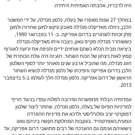
היה לדבריה, אהבתה האמיתית היחידה.
במהלך 27 שנות מאסרו של בעלה, נלסון מנדלה, על ידי המשטר
הלבן, ניהלה מאדיקלה-מנדלה מאבק עיקש למען שחרורו ולמען
מתן זכויות לשחורים בדרום אפריקה. ב- 11 בפברואר 1990,
כששוחרר מנדלה מקייפ טאון, ניצבה איתו מאדיקלה-מנדלה
ביציאה מבית הכלא כשהם אוחזים ידיים והניפה את זרועה לאגרוף
קפוץ לאות ניצחון של הכוח השחור. רגע זה היה גולת הכותרת של
הזוג מנדלה, מה שהוביל ארבע שנים מאוחר יותר לסוף השלטון
הלבן בדרום אפריקה והפיכתו של נלסון מנדלה לנשיא השחור
הראשון של דרום אפריקה. נלסון מנדלה הלך לעולמו ב-5 בדצמבר
2013.
עמדותיה הבלתי מתפשרות וסירובה לסלוח עמדו בניגוד חריף
למדיניות הפיוס של בעלה, נלסון מנדלה, שחתר ליצור שלטון
דמוקרטי יציב ופלורליסטי ולדכא את מדיניות ההפרדה
הגזעית,האפרטהייד. בעקבות המחלוקת הקשה ביניהם גוועו
נישואיהם ועימם גם ההערכה של רבים מתושבי דרום אפריקה, על