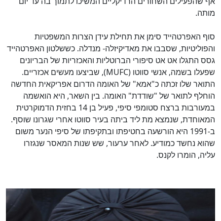
אף שהפעילים השחורים הרדיקליים המשיכו לתמוך בה עד יום
מותה.
סוף האפרטהייד סימן את תחילת עידן הצרות המשפטיות
והפוליטיות, שסבבו את מאדיקיזלה- מנדלה. כששלטון האפרטהייד
גסס התגלו אט אט סיפורי הברוטליות והאכזריות של הבריונים
שפעלו בשמה, אנשי סווטו (MUFC), שביצעו מעשים אכזריים.
התואר שלו זכתה כ"אמא" של האומה הדרום אפריקאית החדשה
הוחלף לתואר של "שודדת" האומה. בין השאר, היא הואשמה
במעורבות ברצח סטומפי סיפי, פעיל בן 14 בחזית הדמוקרטית
המאוחדת, שנמצא מת ליד ביתה בעיר סווטו אחרי שגרונו שוסף.
ב-1991 היא הורשעה בחטיפתו ובתקיפתו של סיפי הנער משום
שהוא נחשד כמודיע. לאחר ערעור, שש שנות המאסר שנגזרו
עליה, הומרו לקנס.