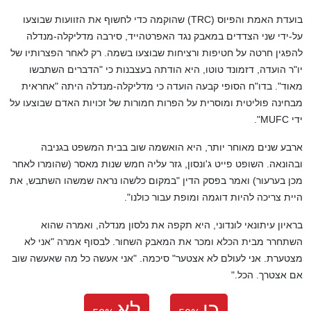
בועדת האמת והפיוס (
TRC
) שהוקמה כדי לחשוף את הזוועות שבוצעו
על-ידי שני הצדדים במאבק נגד האפרטהייד, סירבה מדליקלה-מנדלה
להפגין חרטה על חטיפות ורציחות שבוצעו בשמה. רק לאחר הפצרותיו של
יו"ר הועדה, דזמונד טוטו, היא הודתה בעצבנות כי "הדברים השתבשו
מאוד". בדו"ח הסופי קבעה הועדה כי מדליקלה-מנדלה היתה "אחראית
מבחינה פוליטית ומוסרית על הפרות חמורות של זכויות האדם שבוצעו על
ידי
MUFC
".
ארבע שנים מאוחר יותר, היא הואשמה שוב בבית המשפט בגניבה
ובהונאה. השופט פייט ג'ונסון, גזר עליה חמש שנות מאסר (שהומרו לאחר
מכן בערעור) ואמר בפסק הדין "במקום כלשהו נראה שמשהו השתבש, את
היית צריכה להיות דוגמה ומופת עבור כולנו".
בראיון עיתונאי לונדוני, היא תקפה את נלסון מנדלה, ואמרה שהוא
השתחרר מבית הכלא ומכר את המאבק השחור. לבסוף אמרה "אני לא
מצטערת. אני לעולם לא אצטער" סיכמה. "אני אעשה כל מה שאעשה שוב
אם אצטרך. הכל."
כן
לא