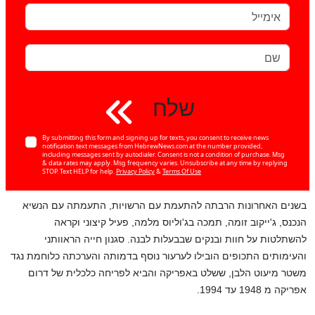
שלח
By submitting this form and signing up for texts, you consent to receive news
notification text messages from HebrewNews.com at the number provided,
including messages sent by autodialer. Consent is not a condition of purchase. Msg
& data rates may apply. Msg frequency varies. Unsubscribe at any time by replying
STOP. Text HELP for help.
Privacy Policy
&
Terms Of Use
בשנים האחרונות הרבתה להתעמת עם הרשויות, התעמתה עם הנשיא
הנכנס, ג'ייקוב זומה, תמכה בג'וליוס מלמה, פעיל קיצוני וקראה
להשתלטות על חוות ובנקים שבבעלות לבנה. סגנון חייה הראוותני
והעימותים התכופים הובילו לערעור נוסף בדמותה והערכתה כלוחמת נגד
משטר מיעוט הלבן, ששלט באפריקה והביא לפריחה כלכלית של דרום
אפריקה מ 1948 עד 1994.