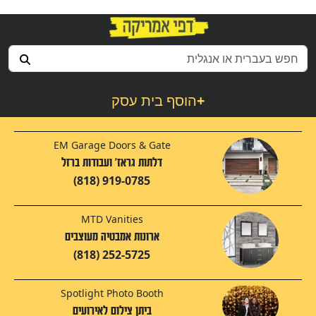
+
הוסף בית עסק
EM Garage Doors & Gate
דלתות גראז' ועבודות ברזל‬‎
(818) 919-0785
MTD Vanities
ארונות אמבטיה מעוצבים
(818) 252-5725
Spotlight Photo Booth
ביתן צילום לאירועים