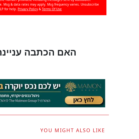
se. Msg & data rates may apply. Msg frequency varies. Unsubscribe
LP for help.
Privacy Policy
&
Terms Of Use
?האם הכתבה עניינה
YOU MIGHT ALSO LIKE