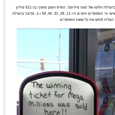
בסוף השבוע נמכר בריברדייל, ניו ג'רזי, כרטיס הלוטו שזכה בהגרלת הלוטו של 'מגה מיליונס'. הפרס הענק מוערך בכ-521 מיליון
דולר. חברת ההגרלות מסרה, כי הכרטיס נמכר במהלך יום שישי וכי המספרים הזוכים היו 11, 28, 31, 46, 59 ו-1. מדובר בהגרלה
לא הצליח לנחש את כל ששת המספרים.