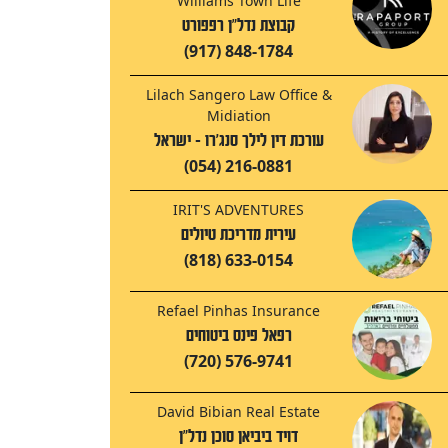
Williams Town Life
קבוצת נדל"ן רפפורט
(917) 848-1784
Lilach Sangero Law Office &
Midiation
עורכת דין לילך סנג'רו - ישראל
(054) 216-0881
IRIT'S ADVENTURES
עירית מדריכת טיולים
(818) 633-0154
Refael Pinhas Insurance
רפאל פינס ביטוחים
(720) 576-9741
David Bibian Real Estate
דויד ביביאן סוכן נדל"ן