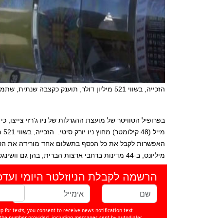
הזכייה, בשווי 521 מיליון דולר, תוענק כקצבה שנתית, שתמשך למעלה מ-29 שנה
בפרופיל הטוויטר של מועצת ההגרלות של ניו ג'רזי צייצו, כ
מיליונס, ב-44 מדינות ברחבי ארצות הברית, בהן גם וושינגטון די.סי ואיי הבתולה.
הרשמה לקבלת הניוזלטר היומי ועדכ
p for texts, you consent to receive news notification text
e number provided, including messages sent by autodialer.