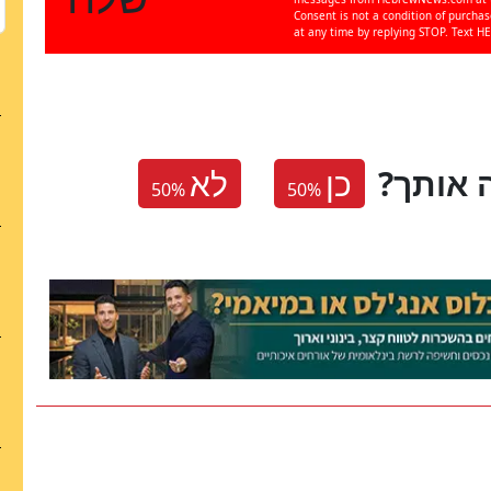
Consent is not a condition of purcha
at any time by replying STOP. Text HE
 אותך
כן
לא
50
%
50
%