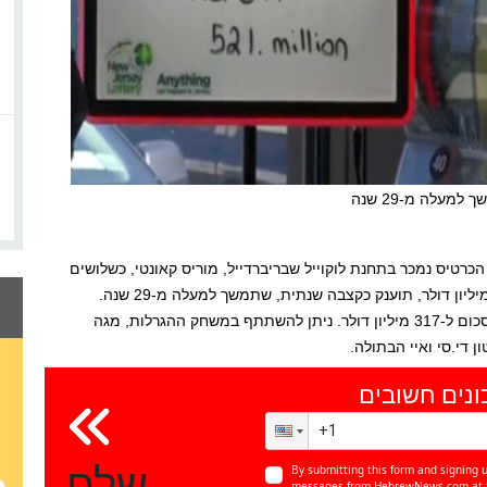
י הכרטיס נמכר בתחנת לוקוייל שבריברדייל, מוריס קאונטי, כשלושים
מייל (48 קילומטר) מחוץ ניו יורק סיטי. הזכייה, בשווי 521 מיליון דולר, תוענק כקצבה שנתית, שתמשך למעלה מ-29 שנה.
האפשרות לקבל את כל הכסף בתשלום אחד מורידה את הסכום ל-317 מיליון דולר. ניתן להשתתף במשחק ההגרלות, מגה
ונים חשובים
שלח
By submitting this form and signing u
messages from HebrewNews.com at th