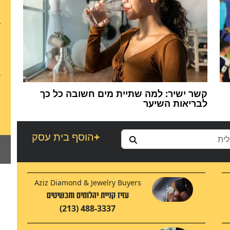
קשר ישיר: למה שתיית מים חשובה כל כך
לבריאות השיער
+
הוסף בית עסק
Aziz Diamond & Jewelry Buyers
עזיז קניית יהלומים ותכשיטים
(213) 488-3337