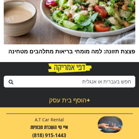
פצצת תזונה: למה מומחי בריאות מתלהבים מטחינה
+
הוסף בית עסק
A.T Car Rental
איי טי השכרת מכוניות
(818) 915-1443