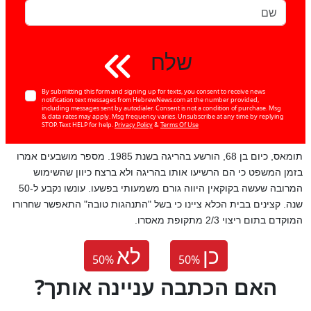
שלח
By submitting this form and signing up for texts, you consent to receive news
notification text messages from HebrewNews.com at the number provided,
including messages sent by autodialer. Consent is not a condition of purchase. Msg
& data rates may apply. Msg frequency varies. Unsubscribe at any time by replying
STOP. Text HELP for help.
Privacy Policy
&
Terms Of Use
תומאס, כיום בן 68, הורשע בהריגה בשנת 1985. מספר מושבעים אמרו
בזמן המשפט כי הם הרשיעו אותו בהריגה ולא ברצח כיוון שהשימוש
המרובה שעשה בקוקאין היווה גורם משמעותי בפשעו. עונשו נקבע ל-50
שנה. קצינים בבית הכלא ציינו כי בשל "התנהגות טובה" התאפשר שחרורו
המוקדם בתום ריצוי 2/3 מתקופת מאסרו.
כן
לא
50
%
50
%
?האם הכתבה עניינה אותך