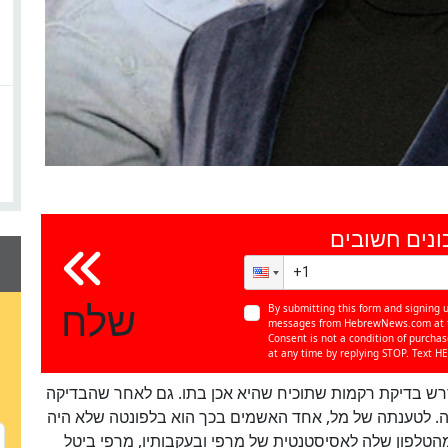
ונים חשובים
שלח
By submitting this form and signing u
messages from HebrewNews.com at th
Consent is not a condition of purcha
at any time by replying STOP. Text HE
דרש בדיקת רקמות שתוכיח שהיא אכן בתו. גם לאחר שהבדיקה
דה. לטענתה של מל, אחד האשמים בכך הוא בלפונטה שלא היה
מהטלפון שלה לאסיסטנטית של מרפי ובעקבותיו, מרפי ביטל