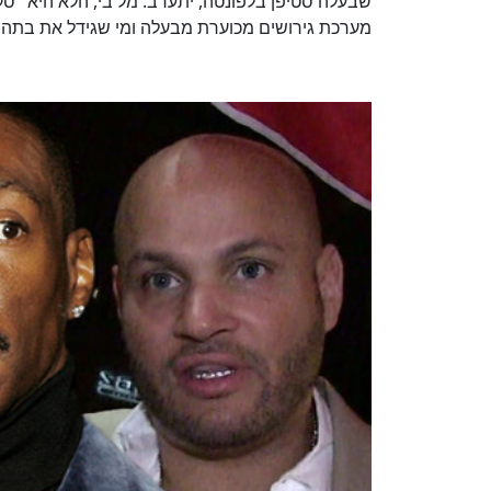
שבעלה סטיפן בלפונטה, יתערב. מל בי, הלא היא "סק
מערכת גירושים מכוערת מבעלה ומי שגידל את בתה בת ה-10 כבתו מאז