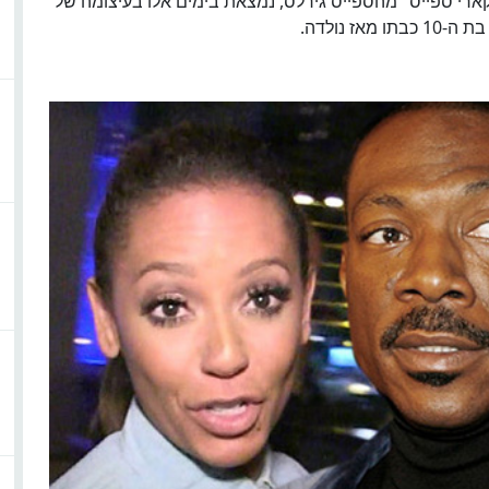
ארי ספייס" מהספייס גירלס, נמצאת בימים אלו בעיצומה של
 נולדה.