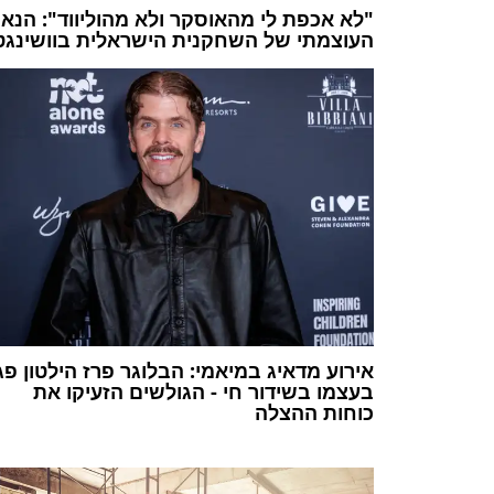
"לא אכפת לי מהאוסקר ולא מהוליווד": הנאו
העוצמתי של השחקנית הישראלית בוושינגטו
אירוע מדאיג במיאמי: הבלוגר פרז הילטון פג
בעצמו בשידור חי - הגולשים הזעיקו את
כוחות ההצלה