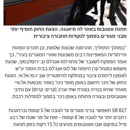
תחנת אוטובוס באזור לה סיאנגה. הצעת החוק תוסיף יותר
מבני מגורים בסמוך לנקודות תחבורה ציבורית
"במהלך התהליך, תהרסנה שכונות שלמות, וכן תהרס המהות
והייחודיות המאפיינות רבים משכונות ואזורי המגורים בעיר", כך
אומר המפקח לשעבר של מחוז לוס אנג'לס זב ירוסלבסקי, שכעת
משמש כמנהל קרן היוזמה של לוס אנג'לס בבית הספר ע"ש
לאסקין ליחסים ציבור במחלקה להיסטוריה שב יו.סי.אל.אי. הצעת
החוק של ווינר תיושם באופן מאוד ניכר באזור מבואות אל.איי
מאחר שהיא בנוייה בצורת שתי וערב (קריס- קרוס) עם נתיבי
אוטובוסים ובצורה פחותה באופן ניכר בסמוך למסילות רכבת.
SB 827
תאפשר בנייני מגורים עד לגובה של 5 קומות וברחובות
רחבים יותר עד לגובה של 8 קומות – זאת על פני שטח של רבע
מייל במיקום שבו אוטובוסים מגיעים כל 15 דקות בזמן תנועת