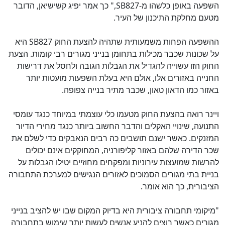
השפעה באופן כלשהו מ-
,SB827
" כך אמר יפיג קשישיאן, הדובר
מטעם מחלקת התיכנון של העיר.
ההשפעה הפחות משמעותית שתהיה להצעת החוק
SB827
היא
על שכונות שכבר מכילות בתחומן בנייני מגורים רבי קומות. הצעת
החוק הזו עשוייה להגדיל את הגבלות הגובה ולחסל את דרישות
החנייה באזורים אלו, אולם היא בעלת השפעות מועטות יותר
באזור כמו הדאון טאון, שכבר מתיר בנייה צפופה.
ויינר רואה בהצעת החוק מטעמו כלי עוצמתי במיוחד כנגד עומסי
התנועה, שינויי האקלים והדבר החשוב ביותר כנגד מחירי הדיור
המזנקים. כאשר ישנם תושבים כה רבים הנאבקים כדי לשלם את
שכר הדירה שלהם באזור קליפורניה, המחוקקים אינם יכולים
להרשות שמועצות עירוניות ומפקחים מחוזיים יטילו הגבלות על
בניית בתי מגורים הסמוכים לאזורים הנגישים למערכת התחבורה
הציבורית, כך הוא אומר.
"מיקומי תחבורה ציבורית היא בדיוק המקום שבו יש להציב בנייני
מגורים כאשר רוצים להניע אנשים לעשות יותר שימוש בתחבורה