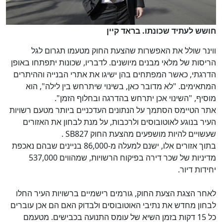
חושש לעתיד שכונתו. בראד קיין
ווינר שולל את האפשרות שהצעת החוק מטעמו תגרום לגל
הריסות של מלאי מבנים מיושנים. לדבריו, שכונות יתפתחו באופן
הדרגתי, כאשר המפתחים בהן ישיגו את אתרי הבנייה וההיתרים
המתאימים. "לא מדובר כאן, בשינוי שיתרחש בין לילה", הוא
מוסיף, "השינוי אכן יתרחש בהדרגה ובחלוף הזמן".
אתר הטיימס הסתמך על הנתונים העדכניים ביותר מטעם רשויות
העיר בנוגע לאוטובוסים ולרכבות, על מנת לבחון את האזורים
שעשויים להיות מושפעים מהצעת החוק
SB827
.
בתוך אזורים אלו, ישנם למעלה מ-86,000 בניינים שבהם נאכפת
מדיניות של שכר דירה בפיקוח הרשויות, שמהווים 537,000
יחידות דיור.
לאחר הצגת הצעת החוק, גורמים רישמיים ברשויות העיר החלו
לבחון מחדש את נתיבי האוטובוסים ולבדוק האם הם אכן עוברים
כל 15 דקות בזמן השיא של עומס התנועה בכבישים. מטעמם