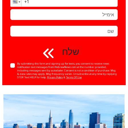
שלח
By submitting this form and signing up for texts, you consent to receive news
notification text messages from HebrewNews.com at the number provided,
including messages sent by autodialer. Consent is not a condition of purchase. Msg
& data rates may apply. Msg frequency varies. Unsubscribe at any time by replying
STOP. Text HELP for help.
Privacy Policy
&
Terms Of Use