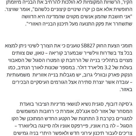
הקיר, הרשויות המקומיות לא הולכות להרחיב את הבנייה מיוזמתן
החופשית אלא אם כן יקרו שינויים קיצוניים כלשהם", אומר שוויצר.
"אני חושבת שהמון אנשים מקווים שהמדינה היא הדוושה
שתשחרר את פקק התנועה מעל תיכנון הבנייה האזורי".
תומכי הצעת החוק
SB827
טוענים כי את הצורך לשינוי ניתן למצוא
בכל צד בשדרות ווילשייר שבמערב קוריאה – טאון, שם צוותים
מצויים בתהליכי בנייה של הרחבת קו המטרו הסגול של הסאבווי
בעלות של 3.2 מליארד דולר. במספר שכונות לאורך הנתיב, כמו
הנקוק פארק ובוורלי גרוב, יש מגבלות בנייה אזוריות משמעותיות
– עובדה אשר יוצרת סתירה אצל הגורמים העיסקיים הבכירים
באזור.
ג'סיקה דובוף, סגנית נשיא לנושאי מדיניות הציבור בוועדת
המסחר של אזור לוס אנג'לס, אומרת כי רחובות המשמשים
למגורים בקרבת 3 התחנות של הקטע החדש המתוכנן של הקו
הסגול – לה ברו אווניו, פיירפקס אווניו ולה סיינגה בוליווארד –
צריכים לעבור תיכנון עירוני חדש ולאפשר היתרי בניה גמישים