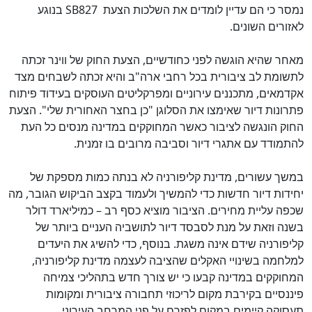
נמסר כי הם עדיין לומדים את השלכות הצעת
SB827
בנוגע
לאזורים השונים.
מאחר שהיא הוגשה לפני כחודשיים, הצעת החוק של ווינר זכתה
לתשומת לב ציבורית בכל רחבי ארה"ב והיא זכתה לשבחים מצד
אקדמאים, מתכננים עירוניים ומפרקליטים העוסקים בעידוד פיתוח
פתרונות דיור שאימצו את הסלוגן "כן בחצר האחורית שלי". הצעת
החוק הונגשה לציבור כאשר המחוקקים במדינה מנסים כל העת
להתמודד עם אתגרי דיור וסביבה מרובים בו זמנית.
במשך עשורים, מדינת קליפורניה לא בנתה כמות מספקת של
יחידות דיור חדשות כדי להמשיך ולעמוד בקצב הביקוש הגובר, מה
שכפה עליית מחירים. הציבור מוציא כסף רב – כמיליארד דולר
בשנה וזאת על מנת לסבסד דיור לתושביה העניים ביותר של
קליפורניה שידם אינה משגת. בנוסף, כדי להשיג את היעדים
למלחמה בשינויי האקלים שהציבה לעצמה מדינת קליפורניה,
המחוקקים במדינה קבעו כי יש צורך חדש בתהליכי צמיחה
פיננסיים בקירבת מקום לריכוזי תחבורה ציבורית ומקומות
תעסוקה קיימים במקום לפזרם על פני המרחב העירוני.