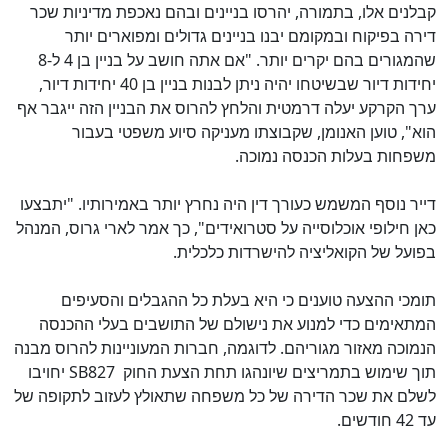
קבלנים אלו, בתמורה, יהרסו בניינים ובהם נאכפת מדיניות שכר
דירה בפיקוח ובמקומם יבנו בניינים גדולים ומפוארים יותר
שהמגורים בהם יקרים יותר. "אם אתה חושב על בניין בן 4 ל-8
יחידות דיור שבשיטחו יהיה ניתן לבנות בניין בן 40 יחידות דיור,
ערך הקרקע יעלה דרמטית והלחץ להרוס את הבניין הזה ייגבר אף
הוא", טוען האנומן, שקבוצתו מעניקה סיוע משפטי בעבור
משפחות בעלות הכנסה נמוכה.
דייר נוסף המשמש כעורך דין היה נחרץ יותר באמירותיו. "יתבצעו
כאן חילופי אוכלוסייה על סטרואידים", כך אמר לארי גרוס, המנהל
בפועל של הקואליציה להישרדות כלכלית.
תומכי ההצעה טוענים כי היא בעלת כל ההגבלים והסעיפים
המתאימים כדי למנוע את נישולם של התושבים בעלי ההכנסה
הנמוכה מאזור מגוריהם. לדוגמה, חברות המעוניינות להרוס מבנה
תוך שימוש בתמריצים שיונהגו תחת הצעת החוק
SB827
יחויבו
לשלם את שכר הדירה של כל משפחה שתאולץ לעזוב לתקופה של
עד 42 חודשים.