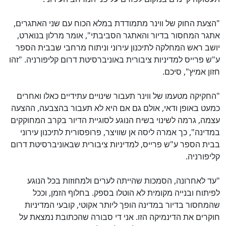
"הצעת החוק של ווינר מתמודדת במלא הכוח עם שני האתגרים,
אתגר המחסור בדיור והאתגר הסביבתי", אומר מרלון בנוארט,
יושב ראש המחלקה לתיכנון עירוני וניתוח מרחבי שבבית הספר
ע"ש פרייס למדיניות ציבורית באוניברסיטת דרום קליפורניה. "זהו
חזון אמיץ", סיכם.
"החקיקה מטעמו של ווינר תעבור שינויים עתידיים כאלו ואחרים
כמעט באופן ודאי, אולם גם אם היא לא תעבור בהצבעה, ההצעה
עצמה, גרמה לשינוי בשיח הנוגע לסוגיית הדיור בקרב המחוקקים
במדינה", כך אמרה ליסה אן שוויצר, פרופסורית לתיכנון עירוני
בבית הספר ע"ש פרייס, למדיניות ציבורית שבאוניברסיטת דרום
קליפורניה.
"עד לאחרונה, הסמכות שהייתה לערים ולמחוזות בכל הנוגע
לפיתוח ובנייה מקומית לא הוטלו בספק. בחלוף הזמן, וככל
שהמחסור בדיור במדינה הופך ליותר אקוטי, קובעי המדיניות
חוקרים את הדינמיקה הזו. אני די סבורה שהכתובת נמצאת על