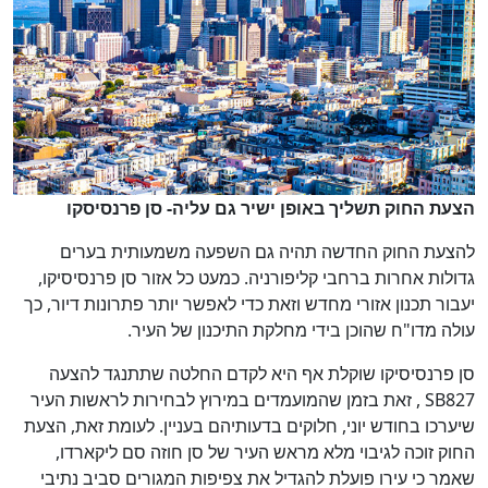
הצעת החוק תשליך באופן ישיר גם עליה- סן פרנסיסקו
להצעת החוק החדשה תהיה גם השפעה משמעותית בערים
גדולות אחרות ברחבי קליפורניה. כמעט כל אזור סן פרנסיסיקו,
יעבור תכנון אזורי מחדש וזאת כדי לאפשר יותר פתרונות דיור, כך
עולה מדו"ח שהוכן בידי מחלקת התיכנון של העיר.
סן פרנסיסיקו שוקלת אף היא לקדם החלטה שתתנגד להצעה
SB827
, זאת בזמן שהמועמדים במירוץ לבחירות לראשות העיר
שיערכו בחודש יוני, חלוקים בדעותיהם בעניין. לעומת זאת, הצעת
החוק זוכה לגיבוי מלא מראש העיר של סן חוזה סם ליקארדו,
שאמר כי עירו פועלת להגדיל את צפיפות המגורים סביב נתיבי