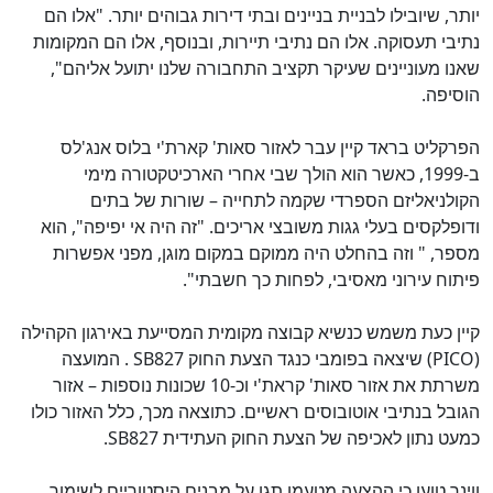
יותר, שיובילו לבניית בניינים ובתי דירות גבוהים יותר. "אלו הם
נתיבי תעסוקה. אלו הם נתיבי תיירות, ובנוסף, אלו הם המקומות
שאנו מעוניינים שעיקר תקציב התחבורה שלנו יתועל אליהם",
הוסיפה.
הפרקליט בראד קיין עבר לאזור סאות' קארת'י בלוס אנג'לס
ב-1999, כאשר הוא הולך שבי אחרי הארכיטקטורה מימי
הקולניאליזם הספרדי שקמה לתחייה – שורות של בתים
ודופלקסים בעלי גגות משובצי אריכים. "זה היה אי יפיפה", הוא
מספר, " וזה בהחלט היה ממוקם במקום מוגן, מפני אפשרות
פיתוח עירוני מאסיבי, לפחות כך חשבתי".
קיין כעת משמש כנשיא קבוצה מקומית המסייעת באירגון הקהילה
(
PICO
) שיצאה בפומבי כנגד הצעת החוק
SB827
. המועצה
משרתת את אזור סאות' קראת'י וכ-10 שכונות נוספות – אזור
הגובל בנתיבי אוטובוסים ראשיים. כתוצאה מכך, כלל האזור כולו
כמעט נתון לאכיפה של הצעת החוק העתידית
SB827
.
ווינר טוען כי ההצעה מטעמו תגן על מבנים היסטוריים לשימור