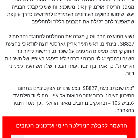
ממפני הריסה, אולם, קיין אינו משוכנע, וחושש כי קבלני הבנייה
יעשו שימוש בחוקים העירוניים העתידיים לחידושים כדרך עוקפת
שתאפשר להם "לגלח את המבנים הללו" ולהחליפם.
נשיא המועצה הרב ווסון, מגבה את ההחלטה להתנגד נחרצות ל
SB827
. בינתיים, ראש העיר אריק גארסטי רוצה לוודא כי בהצעת
החוק קיימים סעיפים המגינים על שוכרים, דרישות לדיור בר
השגה ובנוסף "גילוי הבנה ייתרה שלא תיפגע באופיין של השכונות
הקיימות", כך אמר בן ווינטר, עוזרו הבכיר של ראש העיר לעינייני
דיור.
"כמו שנכתב כעת,
SB827
יבצע שינויים אפקטיביים בתחום
התיכנון העירוני ברוב אזור מבואות אל.איי – מהוליווד הילס עד
לכביש 105 – ובחלקים נרחבים מאזור הוואלי", כך מסר ווינטר
בהצהרה.
הרשמה לקבלת הניוזלטר היומי ועדכונים חשובים