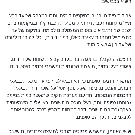
השיא בכבישים.
עבודות פיתוח ובנייה בהיקפים דומים יותרו במרחק של עד רבע
מייל מתחנות רכבת תחתית, מסילות רכבת קלה ובמקומות בהם
ישנם שני נתיבי אוטובוסים המצטלבים לצומת. במיקום של עד
כחצי מייל מתחנות עצירה כאלו, בנייני דירות, יוכלו להיבנות לגובה
של עד בין 4 ל-5 קומות.
ההצעה התקבלה בדאגה רבה בקרב קבוצות שונות של דיירים,
איגודי בעלי בתים, מועצות שכונתיות ומשמרי נכסים היסטוריים.
מתנגדי ההצעה טוענים כי היא תביא לכדי פגיעה כלכלית בבעלי
הבתים והנכסים, בעוד שעול נוסף יוטל על שוכרי דירות בעלי
ההכנסות הנמוכות. יחד עם מערכת חוקים שתאשר בניית בניינים
גבוהה וצפופה יותר, בעלי הנכסים השונים יראו עלייה משמעותית
בערך נכסיהם השונים, דבר המהווה תמריץ כלכלי למכור אותם
לקבלני בנייה, כך הם טוענים.
ששי האנומן, המשמש פרקליט מנהלי למועצה ציבורית, חושש כי