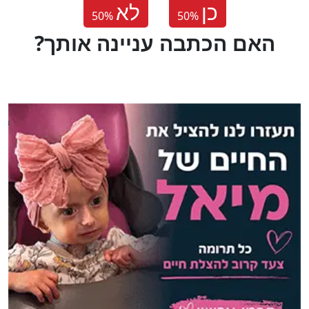
כן
לא
50
%
50
%
?האם הכתבה עניינה אותך