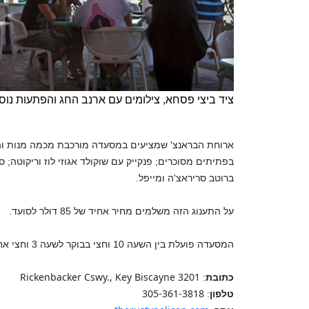
ציד ביצי פסחא, צילומים עם ארנב החג והפתעות נוס
ארוחת הבראנצ' שמציעים במסעדה מורכבת מכמה מנות והיא 
בפתיתים מסוכרים; פנקייק עם שוקולד אגוזי לוז וריקוטה; ס
ברוטב סריראצ'ה ומייפל.
על התענוג הזה משלמים מחיר אחיד של 85 דולר לסועד.
המסעדה פועלת בין השעה 10 וחצי בבוקר לשעה 3 וחצי אחר הצהריים.
3201 Rickenbacker Cswy., Key Biscayne
כתובת
:
305-361-3818
טלפון
: