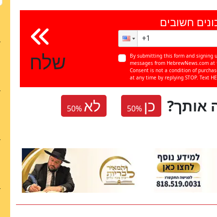
ונים חשובים
שלח
By submitting this form and signing u
messages from HebrewNews.com at th
Consent is not a condition of purcha
at any time by replying STOP. Text HE
 אותך
כן
לא
50
%
50
%