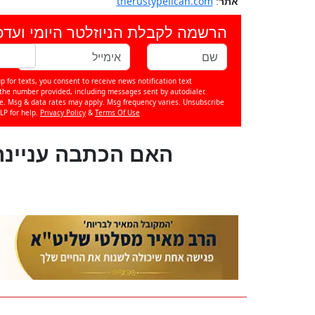
therustypelican.com
אתר
:
הרשמה לקבלת הניוזלטר היומי ועדכ
p for texts, you consent to receive news notification text
e number provided, including messages sent by autodialer.
se. Msg & data rates may apply. Msg frequency varies. Unsubscribe
LP for help.
Privacy Policy
&
Terms Of Use
?האם הכתבה עניינה