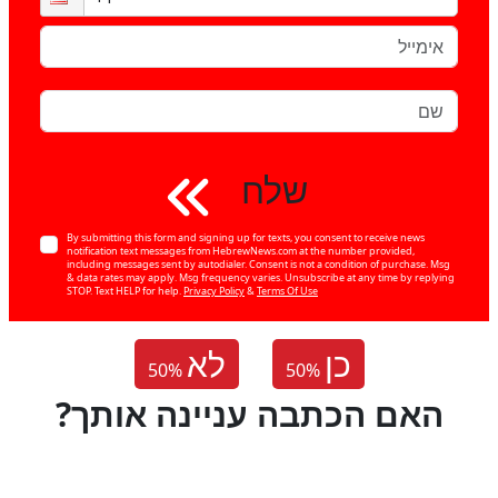
שלח
By submitting this form and signing up for texts, you consent to receive news
notification text messages from HebrewNews.com at the number provided,
including messages sent by autodialer. Consent is not a condition of purchase. Msg
& data rates may apply. Msg frequency varies. Unsubscribe at any time by replying
STOP. Text HELP for help.
Privacy Policy
&
Terms Of Use
כן
לא
50
%
50
%
?האם הכתבה עניינה אותך