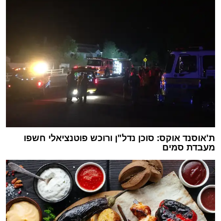
ת'אוסנד אוקס: סוכן נדל"ן ורוכש פוטנציאלי חשפו
מעבדת סמים