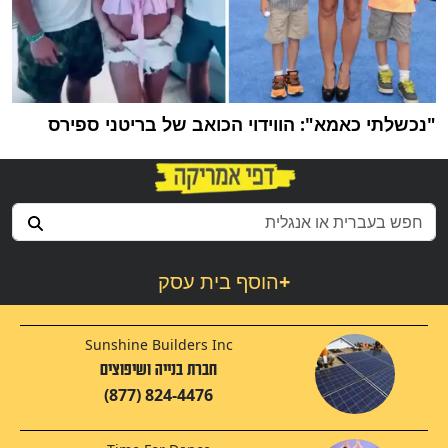
"נכשלתי כאמא": הווידוי הכואב של בריטני ספירס
+
הוסף בית עסק
Sunshine Builders Inc
חברת בנייה ושיפוצים
(877) 824-4476