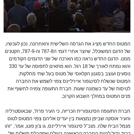
המטוס החדש מציג את הגרסה השלישית והאחרונה, נכון לעכשיו,
של הדגם המשוכלל, שיוצר אחרי דגמי ה787-8 וה-787-9, הקטנים
ממנו. הדגם החדש נראה כמו הארכה של שני הדגמים הקודמים
והוא נמתח לאורך של 18 רגל. הוא מתאים לתפוסה של עד 330
נוסעים ועוצב בסגנון הקלאסי של מטוס בעל שתי מחלקות.
המטוס שנשלח לסינגפור איירליינס צפוי לשמש את החברה
לטיסות של עד כשמונה שעות. חברת התעופה צפויה לחשוף את
פנים המטוס במהלך השבוע הקרוב.
חברת התעופה הסינגפורית הכריזה, כי העיר פרת', שבאוסטרליה
והעיר אוסקה שביפן נמצאות בין יעדים אליהם צפוי המטוס לטוס
מנמל הבית שלה. מנכ"ל סינגפור איירליינס, גו צ'ון פונג, אמר, "זהו
כבוד גדול להיות החברה הראשונה בעולם שמקבלת משלוח של