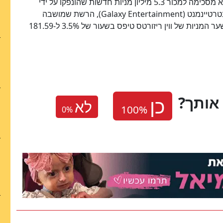
שרשת ווין ריזורטס הודיעה ביום חמישי האחרון, כי היא מסכימה למכור 5.3 מיליון מניות חדשות שהונפקו על ידי
רטיינמנט (
Galaxy Entertainment
), הרשת שמושבה
במקאו, תחזיק מעתה בנתח שלכ-5% מויין ריזורטס. שער המניות של ווין ריזורטס טיפס בשעור של 3.5% ל-181.59
אותך
לא
0
%