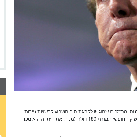
 היה לווין נתח של 11.8% בווין ריזורטס. מסמכים שהוגשו לקראת סוף השבוע לרשויות ניירות
הערך, הראו כי הוא מכר לפחות שליש מהחלק הזה בשוק החופשי תמורת 180 דולר למניה. את היתרה הוא מכר