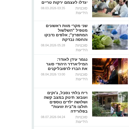
יגדלו לעצמם ירקות טריים
סוכנויות
08.03.2026 03:35
הידיעות
שני מקרי מוות ראשונים
מטפיל "השלשול
המתפרץ"; אלפים נדבקו
והחסה נבדקת
סוכנויות
08.04.2026 05:28
הידיעות
נגמר עידן לאודר:
המיליארדר היהודי סוגר
את הברז לרפובליקנים
סוכנויות
08.04.2026 13:00
הידיעות
ריח בלתי נסבל, ג'וקים
ועובש: תינוק במצב קשה
ושלושה ילדים נוספים
חולצו מ"בית זוועות"
בפלורידה
סוכנויות
08.07.2026 04:24
הידיעות