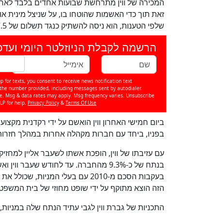
המכירה של ווין מתרחשת שבועות אחדים בלבד לאח
זאת תוך כדי האשמות שהוטחו בו, על שניצל מינית או
שלפי הטענות, הוא ניסה להשתיק כנגד תשלום של 7.5 מיליון דולר.
הרשמה לקבלת הניוזלטר היומי ועדכ
p for texts, you consent to receive news notification text
e number provided, including messages sent by autodialer.
se. Msg & data rates may apply. Msg frequency varies. Unsubscribe
LP for help.
Privacy Policy
&
Terms Of Use
ביום חמישי האחרון ווין הואשם על ידי רקדנית מקצ
בפניו, ביחד עם חברות מקהלה אחרות במהלך חזרות
עם עזיבתו של ווין, הופכת אשתו לשעבר אליין למחז
בנתח של כ-9.3% מהחברה. עד לחודש שעבר 
בעקבות הסכם מ-2010 עם בעלי המניות, שכולל את יוניברסל אנטרטיימנט
הזה הוצא מתוקף על ידי שופט מחוזי של בית המשפט במחוז 
התכניות של גברת ווין לגבי עתיד הנתח שלה במניות,