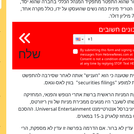
ר שהוא התפטר מתפקיד המנהל הכללי בחברה שהוא יסד,
 הטריד מינית כמה נשים שהועסקו על ידו, כולל מקרה אחד,
ונים חשובים
שלח
By submitting this form and signing u
messages from HebrewNews.com at th
כן
Consent is not a condition of purcha
100
%
at any time by replying STOP. Text HE
ועית שטענה כי הוא "העניש" אותה לאחר שסירבה להתפשט
 למופע "
securities filings
" בווין לאס-וגאס.
יקת המניות הראשית ברשת אתרי הנופש והפנאי, המחזיקה
ווין ואשתו לשעבר היו מנועים ממכירת מניות של ווין ריזורטס,
Universal Entertainment
. ההסכם
קלארק ב-15 במארס.
 עדין לא ברור. אם הדרמה בפרשה זו עדין לא מספקת, הרי