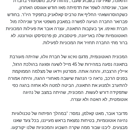
התאונה, שאירעה בשבוע שעבר, מהווה עיכוב משמעותי בחברת
אובר, שניסתה לשפר את תדמיתה מאז חודש אוגוסט האחרון,
כשקהוסרוושאהי החליף את טרביס קאלאניק בתפקיד היו"ר. בחודש
פברואר החברה הגיעה לפשרה במאבק משפטי ארוך שניהלה מול
חברת וואימו. אך בעקבות התאונה, עצרה אובר את פעילות המכוניות
האוטונומיות שלה באריזונה, פיטסבורג, סן פרנסיסקו וטורונטו. לא
ברור מתי החברה תחזיר את המכוניות לפעילות.
המכונית האוטונומית, מדגם
של חברת וולוו, שהיתה מעורבת
XC90
בתאונה נסעה במהירות של 45 מייל לשעה ופגעה בהולכת הרגל,
איילין הרצברג, והרגה אותה. מסרטון וידאו של מצלמה הממוקמת
בפנים הרכב, נראה כי הנהגת שישבה מאחורי ההגה, והיתה אמורה
להתערב ולמנוע את התאונה, הביטה למטה ולא אחזה בהגה כפי
שתפקידה דורש לעשות. המכונית, שהיתה במצב של נהיגה
אוטומטית, לא האטה ולא עצרה.
מדובר אובר, מאט קאלמן, נמסר: "במהלך הפיתוח של טכנולוגיות
נהיגה אוטונומיות, בטיחות נמצאת בראש מעייננו, בכל צעד שאנו
מבצעים. ליבנו שבור ממה שקרה השבוע והמכוניות שלנו יקורקעו.