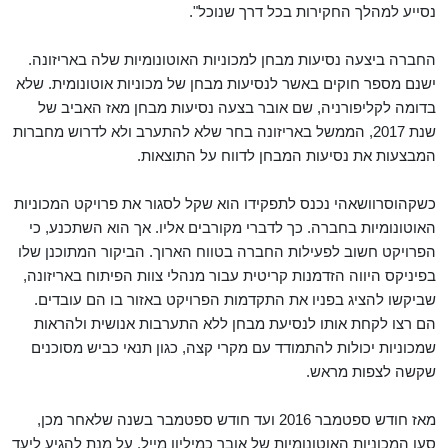
נסייע למהלך החקירות בכל דרך שנוכל".
החברה ביצעה נסיעות מבחן למכוניות האוטונומיות שלה באריזונה.
ישנם מספר חוקים באשר לנסיעות מבחן של מכוניות אוטונומית. שלא
בדומה לקליפורניה, שם אובר בצעה נסיעות מבחן מאז האביב של
שנת 2017, הממשל באריזונה בחר שלא להתערב ולא לדרוש מחברות
המבצעות את נסיעות המבחן לדווח על התוצאות.
כשקהוסרוושאהי נכנס לתפקידו הוא שקל לסגור את פרויקט המכוניות
האוטונומיות בחברה. כך לדברי מקורבים אליו. אך הוא השתכנע, כי
הפרויקט חשוב לפעילות החברה בטווח הארוך. הביקור המתוכנן שלו
בפיניקס היווה הזדמנות קריטית עבור מנהלי צוות הפיתוח באריזונה,
שביקשו להציג בפניו את התקדמות הפרויקט באזור בו הם עובדים.
הם רצו לקחת אותו לנסיעת מבחן ללא התערבות אנושית ולהראות
שמכוניות יכולות להתמודד עם מקרי קצה, כגון תנאי כביש מסוכנים
שקשה לצפות מראש.
מאז חודש ספטמבר 2016 ועד חודש ספטמבר בשנה שלאחר מכן,
סעו המכוניות האוטונומיות של אובר כמיליון מייל. על מנת להגיע ליעד