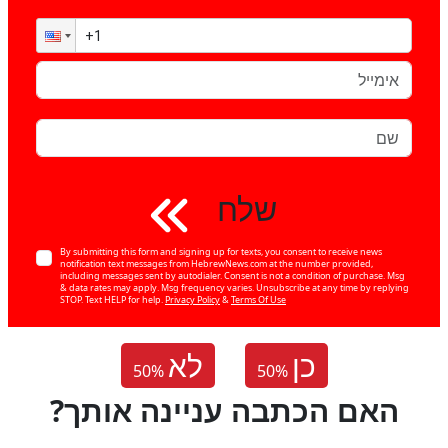
שלח
By submitting this form and signing up for texts, you consent to receive news
notification text messages from HebrewNews.com at the number provided,
including messages sent by autodialer. Consent is not a condition of purchase. Msg
& data rates may apply. Msg frequency varies. Unsubscribe at any time by replying
STOP. Text HELP for help.
Privacy Policy
&
Terms Of Use
כן
לא
50
%
50
%
?האם הכתבה עניינה אותך