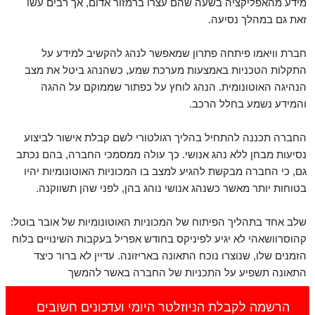
מידע מהאפליקציה בשעה שהם עצרו ברמזור אדום, אך רבים עשו
זאת גם במהלך נסיעה.
חברת וויאמו פיתחה פתרון שמאפשר לנהג להקשיב למידע על
התקלות הטכניות באמצעות מערכת שמע, כשהנהג ביטל את מצב
הנהיגה האוטונומית. הנהג לוחץ על כפתור שממוקם על ההגה
והמידע נשמע בחלל הרכב.
החברה תכננה להתחיל בהליך רגולטורי לשם קבלת אישור לביצוע
נסיעות מבחן ללא נהג אנושי. כך עולה ממסמכי החברה, בהם נכתב
גם, כי החברה מבקשת להגיע למצב בו המכוניות האוטונומיות יהיו
בטוחות יותר מאשר כשנהג אנושי נוהג בהן, לפני שהן תשווקנה.
שלב אחד בתהליך הפיתוח של המכוניות האוטונומיות של אובר בוטל:
קהוסרוושאהי לא יגיע לפיניקס בחודש אפריל בעקבות השינויים בלוח
הזמנים שלו, שנוצרו נוכח התאונה באריזונה. עדיין לא ברור כיצד
התאונה תשפיע על התכניות של החברה באשר להמשך
הרשמה לקבלת הניוזלטר היומי ועדכונים חשובים