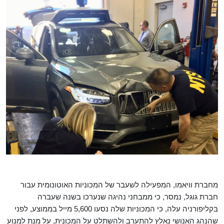
מחברת וויאמו, המפעילה לשעבר של המכוניות האוטונומית עבור
חברת גוגל, נמסר, כי ממבחני נהיגה שנערכו בשנה שעברה
בקליפורניה עלה, כי המכוניות שלה נסעו 5,600 מייל בממוצע, לפני
שהנהג האנושי נאלץ להתערב ולהשתלט על המכונית, על מנת למנוע