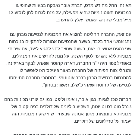
תאונה. החל מחודש מרס, חברת אובר נאבקה בבעיות שהופיעו
במכוניות האוטונומיות שהיא מפעילה, על מנת לגרום להן לנסוע 13
מייל מבלי שהנהג האנושי יאלץ להתערב.
עם זאת, החברה החליטה להוציא את המכוניות לנסיעות מבחן עם
נהג אנושי אחד בלבד, בשעה שהנסיעות אמורות להתקיים בנוכחות
שני נהגים אנושיים. זאת, בשעה שנוצר לחץ להגיע ליעד, עם שירותי
מכוניות ללא נהג עד לסוף השנה, על מנת להרשים את המנהלים.
באפריל צפוי היה יו"ר החברה, דארה קהוסרוושאהי, לבקר באריזונה,
ומנהלי צוות הפיתוח של החברה באזור פיניקס רצו לאפשר לו
להתנסות בנסיעת מבחן ברכב אוטונומי. במסמכי החברה התייחסו
לנסיעה של קהוסרוושאהי כ"שלב ראשון: בטחון".
חברות טכנולוגיות, כגון אובר, וואימו וליפט, כמו גם יצרני מכוניות בהם
ג'נרל מוטורס וטויוטה, השקיע ביליונים של דולרים בפרויקטים של
מכוניות אוטונומיות, מתוך אמונה שבעתיד שווי שוק המכוניות הזה
יעמוד על טריליונים של דולרים.