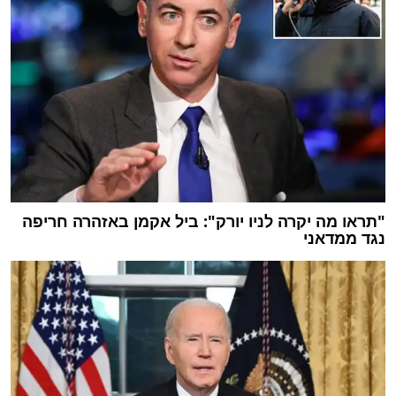
"תראו מה יקרה לניו יורק": ביל אקמן באזהרה חריפה
נגד ממדאני