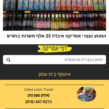
המנוע נעצר: אמריקה איבדה 23 אלף משרות בחודש
+
הוסף בית עסק
Oded Levin Travel
טיולים מאורגנים
(818) 447-9213