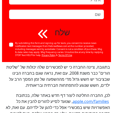
שלח
By submitting this form and signing up for texts, you consent to receive news
notification text messages from HebrewNews.com at the number provided,
including messages sent by autodialer. Consent is not a condition of purchase. Msg
& data rates may apply. Msg frequency varies. Unsubscribe at any time by replying
STOP. Text HELP for help.
Privacy Policy
&
Terms Of Use
בתגובה, ציינה החברה כי יש למכשירים שלה יכולות של "שליטת
הורים" כבר משנת 2008. עם זאת, נראה שגם בחברה הבינו
שבציבור יש חשש גדול מדי מההשפעה של זמן המסך הרב על
ילדים, חשש שנוגע להתפתחות חברתית ובריאותית.
לכן, החברה החליטה ליצור דף חדש באתר שלה, בכתובת
apple.com/families
, שנועד לסייע להורים להבין את כל
האפשרויות שיש במכשירי אפל כדי להגן על ילדיהם. עם זאת, לא