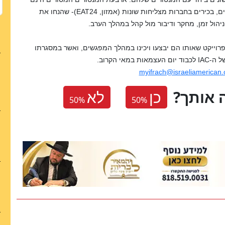
, בכירים בחברות מצליחות שונות (אמזון,
EAT24
)- שהנחו את
ניהול זמן, מחקר ודיבור מול קהל במהלך הערב.
 בפגישה לפרוייקט שאותו הם יבצעו ויכינו במהלך המפגשים, ואשר במסגרתו
ל ה-
IAC
לכבוד יום העצמאות במאי הקרוב.
myifrach@israeliamerican.
 אותך
כן
לא
50
%
50
%