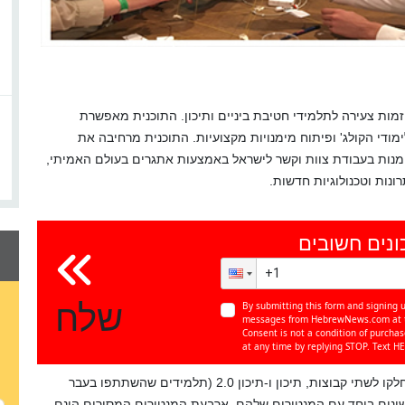
יזמות צעירה לתלמידי חטיבת ביניים ותיכון. התוכנית מאפשרת
ודי הקולג' ופיתוח מימנויות מקצועיות. התוכנית מרחיבה את
מנות בעבודת צוות וקשר לישראל באמצעות אתגרים בעולם האמיתי,
ונות וטכנולוגיות חדשות.
ונים חשובים
שלח
By submitting this form and signing u
messages from HebrewNews.com at th
Consent is not a condition of purcha
at any time by replying STOP. Text HE
במפגש הראשון של התוכנית בשבוע שעבר, התלמידים התחלקו לשתי קבוצות, תיכון ו-תיכון 2.0 (תלמידים שהשתתפו בעבר
השונים ביחד עם המנטורים שלהם. ארבעת המנטורים המסורים הינם