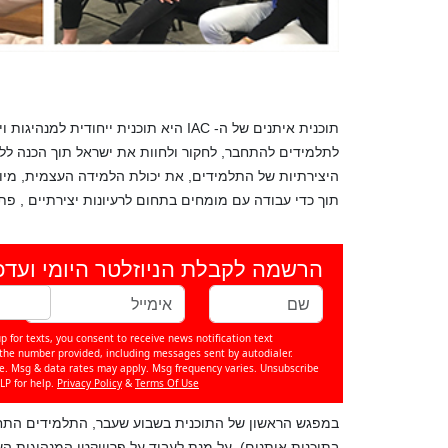
תוכנית איתנים של ה-
IAC
היא תוכנית ייחודית למנהיגות ו
לתלמידים להתחבר, לחקור ולחוות את ישראל תוך הכנה ללימ
היצירתיות של התלמידים, את יכולת הלמידה העצמית, מיו
תוך כדי עבודה עם מומחים בתחום לרעיונות יצירתיים , פתר
הרשמה לקבלת הניוזלטר היומי ועדכ
p for texts, you consent to receive news notification text
e number provided, including messages sent by autodialer.
se. Msg & data rates may apply. Msg frequency varies. Unsubscribe
LP for help.
Privacy Policy
&
Terms Of Use
בתוכנית איתנים), על מנת לעבוד על פרוייקטי המנהיגות 