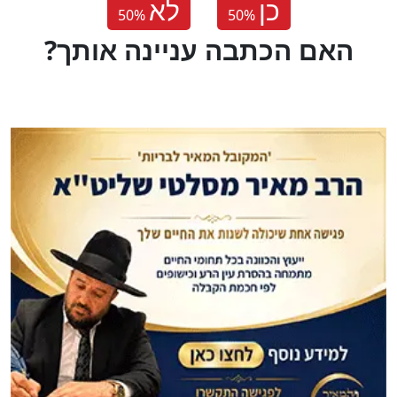
כן
לא
50
%
50
%
?האם הכתבה עניינה אותך