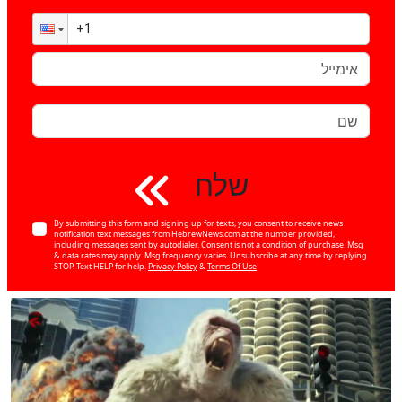
שלח
By submitting this form and signing up for texts, you consent to receive news
notification text messages from HebrewNews.com at the number provided,
including messages sent by autodialer. Consent is not a condition of purchase. Msg
& data rates may apply. Msg frequency varies. Unsubscribe at any time by replying
STOP. Text HELP for help.
Privacy Policy
&
Terms Of Use