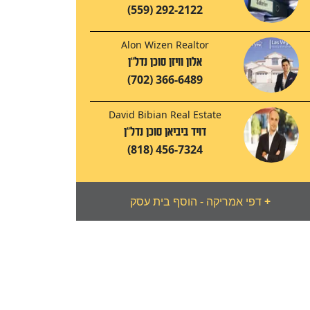
(559) 292-2122
Alon Wizen Realtor
אלון וויזן סוכן נדל"ן
(702) 366-6489
David Bibian Real Estate
דויד ביביאן סוכן נדל"ן
(818) 456-7324
+
דפי אמריקה - הוסף בית עסק