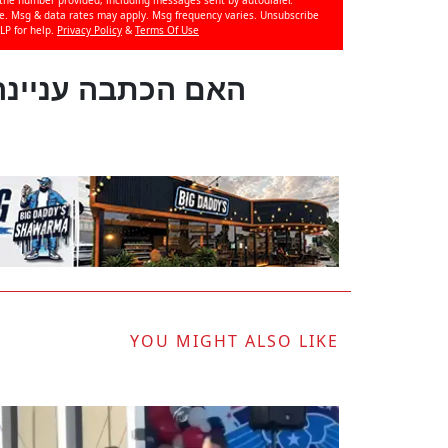
se. Msg & data rates may apply. Msg frequency varies. Unsubscribe
LP for help.
Privacy Policy
&
Terms Of Use
?האם הכתבה עניינה
YOU MIGHT ALSO LIKE