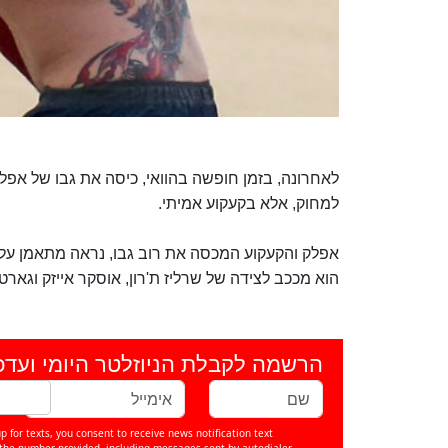
לאחרונה, בזמן חופשה בהוואי, כיסה את גבו של אפל
למחוק, אלא בקעקוע אמיתי.
אפלק והקעקוע המכסה את רוב גבו, נראה מתאמן על 
הוא מככב לצידה של שרליז ת'רון, אוסקר אייזק וגארט
הרשמה לקבלת הניוזלטר היומי ועדכ
p for texts, you consent to receive news notification text
e number provided, including messages sent by autodialer.