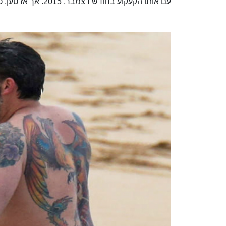
עם אותו הקעקוע בחודש דצמבר, 2015. אך אז טען, כי מדובר בקעקוע מזויף, שצויר על גבו לשם השתתפות בסרט.