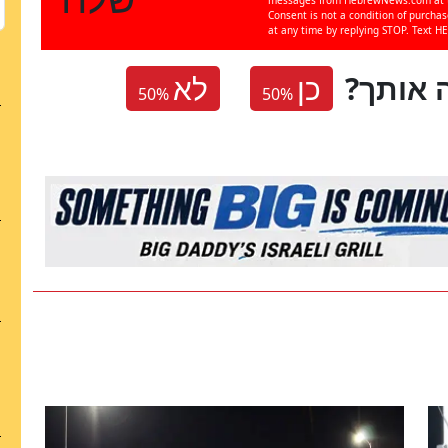
Consent is not a condition of purcha
at any time by replying STOP. Text HE
 אותך
כן
לא
50
%
50
%