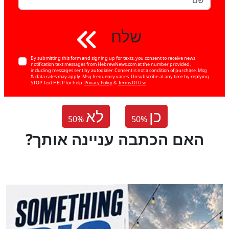
שלח
By submitting this form and signing up for texts, you consent to receive news
notification text messages from HebrewNews.com at the number provided,
including messages sent by autodialer. Consent is not a condition of purchase. Msg
& data rates may apply. Msg frequency varies. Unsubscribe at any time by replying
STOP. Text HELP for help.
Privacy Policy
&
Terms Of Use
כן
לא
50
%
50
%
?האם הכתבה עניינה אותך