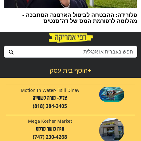
פלורידה: ההבטחה לביטול הארנונה הסתבכה -
מהלומה לרפורמת המס של דה־סנטיס
+
הוסף בית עסק
Motion In Water- Tslil Dinay
צליל- מורה לשחייה
(818) 384-3405
Mega Kosher Market
מגה כושר מרקט
(747) 230-4268