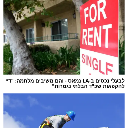
לבעלי נכסים ב-LA נמאס - והם משיבים מלחמה: "דיי
להקפאות שכ"ד הבלתי נגמרות"