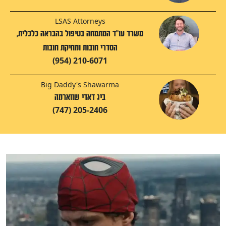
LSAS Attorneys
משרד עו"ד המתמחה בטיפול בהבראה כלכלית,
הסדרי חובות ומחיקת חובות
(954) 210-6071
Big Daddy's Shawarma
ביג דאדי שווארמה
(747) 205-2406