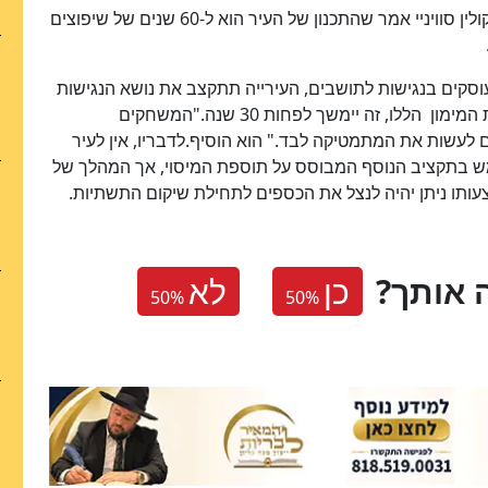
תשלום המס הנוסף שצויין קודם.דוברו של אנגלנדר, קולין סוויניי אמר שהתכנון של העיר הוא ל-60 שנים של שיפוצים
עוסקים בנגישות לתושבים, העירייה תתקצב את נושא הנגישות
ב-30 מיליון דולר לשנה, אך גם עם ההסכמות ומקורות המימון הללו, זה יימשך לפחות 30 שנה."המשחקים
ם לעשות את המתמטיקה לבד." הוא הוסיף.לדבריו, אין לעיר
ש בתקציב הנוסף המבוסס על תוספת המיסוי, אך המהלך של
עותו ניתן יהיה לנצל את הכספים לתחילת שיקום התשתיות.
 אותך
כן
לא
50
%
50
%