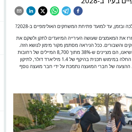
בעיר ב-2028
 ובזמן, עד למועד פתיחת המשחקים האולימפיים ב-2028?
זרז את המאמצים שעושה העירייה המיועדים לתקן ולשקם את
ם והשבורים. ככל הניראה מסתמן מקור מימון לנושא הזה.
בהצעה שהכינו חברי המועצה מיטצ'ל אנגלנדר וג'ו בושיאנו, הם מציינים ש-38% מתוך 8,700 המיילים של רחובות
וכי העיר רק עתה החלה במימוש תכנית בהיקף של 1.4 מיליארד דולר, לתיקון
ההצעה של חברי המועצה נתמכת על ידי חבר מועצה נוסף