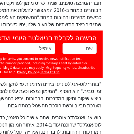
חברי המועצה טוענים, שניתן לגייס מימון לפרויקט 
כבישים מהירים ורחובות במחוז."המשחקים האולימפיי
שתגדיר כיצד התשתיות של העיר שלנו, יהיו כשירות 
הרשמה לקבלת הניוזלטר היומי ועדכ
p for texts, you consent to receive news notification text
e number provided, including messages sent by autodialer.
se. Msg & data rates may apply. Msg frequency varies. Unsubscribe
LP for help.
Privacy Policy
&
Terms Of Use
"בוחרי לוס-אנג'לס נתנו בידינו הזדמנות פז לתקן ו
זמן סביר." הוא הוסיף. "המימון נמצא וכעת עלינו ל
ביצוע שיקום ותיקון המדרכות והרחובות, יביא בהמש
מערכת הביוב ורשת הולכת החשמל במתח גבוה.
בושיאנו ואנגלנדר אומרים, שהם עושים כל מאמץ, כד
לוס-אנג'לס" שהוכנה עוד ב-
המדרכות והרחובות. לדבריהם, העירייה תוכל ללוות 