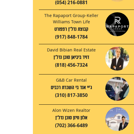
(054) 216-0881
The Rapaport Group-Keller
Williams Town Life
קבוצת נדל"ן רפפורט
(917) 848-1784
David Bibian Real Estate
דויד ביביאן סוכן נדל"ן
(818) 456-7324
G&B Car Rental
ג'יי אנד בי השכרת רכבים
(310) 817-3850
Alon Wizen Realtor
אלון וויזן סוכן נדל"ן
(702) 366-6489