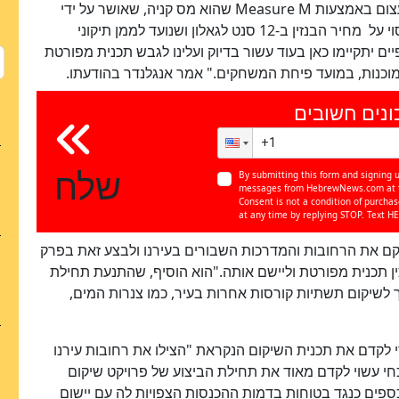
העצום באמצעות
Measure M
שהוא מס קניה, שאושר על ידי
הבוחרים במחוז ב-2016 המאפשר להעלות את המיסוי על מחיר הבנזין ב-12 סנט לגאלון ושנועד לממן תיקוני
ם יתקיימו כאן בעוד עשור בדיוק ועלינו לגבש תכנית מפורטת
ומוכנות, במועד פיחת המשחקים." אמר אנגלנדר בהודעתו.
ונים חשובים
שלח
By submitting this form and signing u
messages from HebrewNews.com at th
Consent is not a condition of purcha
at any time by replying STOP. Text HE
לשקם את הרחובות והמדרכות השבורים בעירנו ולבצע זאת בפרק
הכין תכנית מפורטת וליישם אותה."הוא הוסיף, שהתנעת תחילת
ך לשיקום תשתיות קורסות אחרות בעיר, כמו צנרות המים,
י לקדם את תכנית השיקום הנקראת "הצילו את רחובות עירנו
2014. איתור המימון הנוכחי עשוי לקדם מאוד את תחילת הביצוע של פרויקט שיקום
כספים כנגד בטוחות בדמות ההכנסות הצפויות לה עם יישום