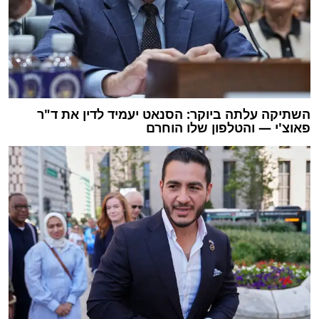
השתיקה עלתה ביוקר: הסנאט יעמיד לדין את ד"ר
פאוצ'י — והטלפון שלו הוחרם