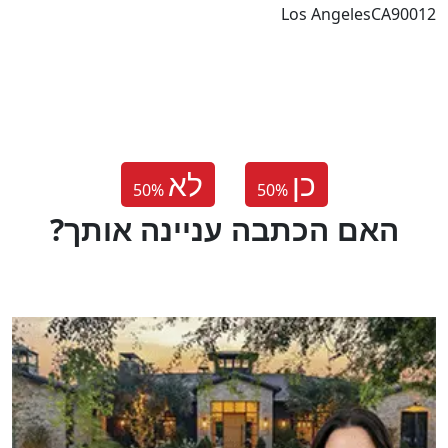
Los AngelesCA90012
כן
לא
50
%
50
%
?האם הכתבה עניינה אותך