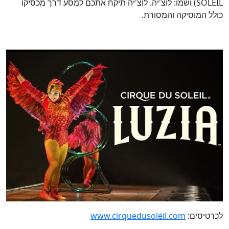
SOLEIL) ושמו: לוצ'יה. לוצ'יה תיקח אתכם למסע דרך מכסיקו
כולל המוסיקה והמסורת.
לכרטיסים:
www.cirquedusoleil.com