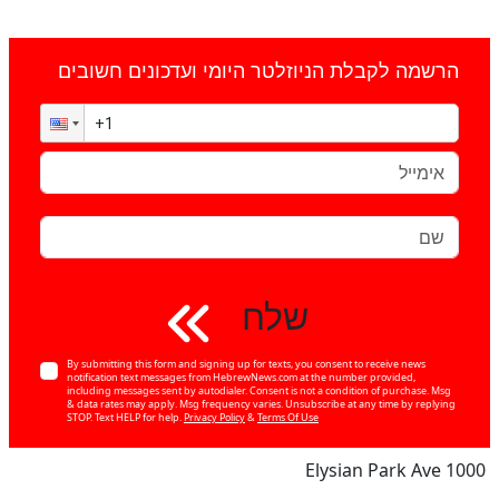
הרשמה לקבלת הניוזלטר היומי ועדכונים חשובים
שלח
By submitting this form and signing up for texts, you consent to receive news
notification text messages from HebrewNews.com at the number provided,
including messages sent by autodialer. Consent is not a condition of purchase. Msg
& data rates may apply. Msg frequency varies. Unsubscribe at any time by replying
STOP. Text HELP for help.
Privacy Policy
&
Terms Of Use
1000 Elysian Park Ave