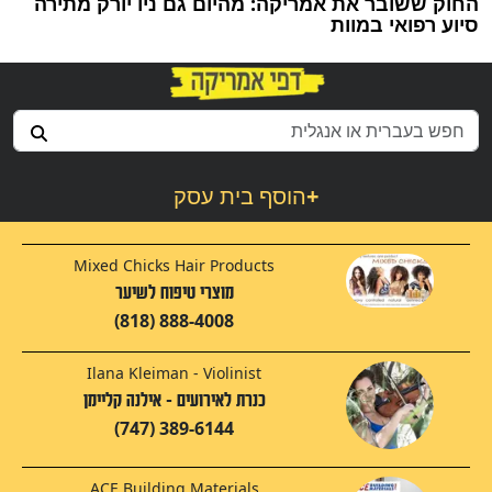
החוק ששובר את אמריקה: מהיום גם ניו יורק מתירה
סיוע רפואי במוות
+
הוסף בית עסק
Mixed Chicks Hair Products
מוצרי טיפוח לשיער
(818) 888-4008
Ilana Kleiman - Violinist
כנרת לאירועים - אילנה קליימן
(747) 389-6144
ACE Building Materials