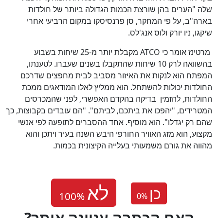
שלה "הערים בהן שורצת הכמות הגדולה ביותר של חולדות
בארה"ב, על פי המחקר, סן פרנסיסקו במקום הרביעי אחרי
שיקגו, ניו יורק ולוס אנג'לס.
מרטינז אומר כי
ATCO
מקבלת יותר מ-25 שיחות בשבוע
בהשוואה לרק 10 שיחות שהתקבלו בשנים שעברו. לטענתו,
המפתח הוא לנקות את האיזור מסביב לבית מחפצים שדרכם
החולדות יכולות להשתחל. הוא ממליץ לאלו המודאגים ממכת
החולדות, להזמין בדיקה בהקדם האפשרי, לפני שהמכרסים
המטרידים, "יהפכו את ביתכם, לביתם". "הם עובדים בקבוצות, כך
שהם רק יגדלו". הוא מוסיף. אחד ההסברים לתופעה לפי אנשי
מקצוע, הוא מזג האוויר החורפי היבש השנה בעיר ויתכן והוא
מהווה את גורם משמעותי בעלייה הקיצונית בכמות.
כן
0
%
?האם הכתבה עניינה אותך