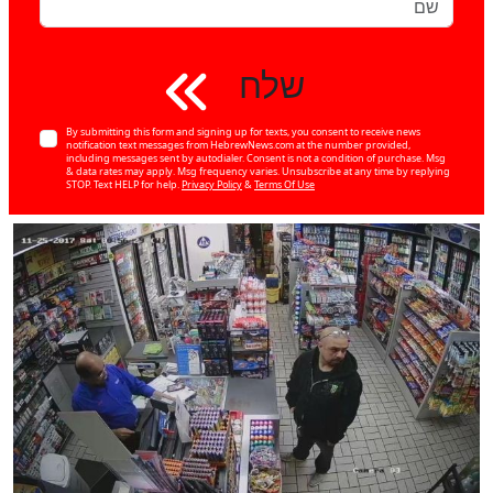
שלח
By submitting this form and signing up for texts, you consent to receive news
notification text messages from HebrewNews.com at the number provided,
including messages sent by autodialer. Consent is not a condition of purchase. Msg
& data rates may apply. Msg frequency varies. Unsubscribe at any time by replying
STOP. Text HELP for help.
Privacy Policy
&
Terms Of Use