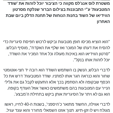
משטרת לוס אנג'לס מקווה כי הציבור יוכל לזהות את 'שודד
המטבעות' ע"י התבוננות בצילום הברור שנלקח מסרטון
הווידיאו של השוד בחנות הנוחות של תחנת הדלק ביום שבת
האחרון
"הוא הוציא מכיסו חופן מטבעות וביקש לרכוש חפיסת סיגריות כדי
להסיח את דעתו של המוכר ואז שלף את האקדח", מוסיף הבלש.
”סרטון הווידיאו הוא באיכות מעולה וכל אחד המכיר את השודד,
יוכל לזהות אותו בנקל".
לדברי הבלש, הנשק בו השתמש השודד הוא רובה יד חצי-אוטומטי
שחור והוא כנראה חגר אותו למתניו. שודד המטבעות' דרש את כל
הכסף שבקופה ולא הסתפק בכך אלא התעקש לקבל גם את גלילי
הנייר עם המטבעות בהם משתמשים כאשר אוזל העודף בקופה.
הוא גם לא ויתר על הסיגריות אותן ביקש בתחילת ה'מבצע'.
לדברי אווילה, החשוד מתואר כ'היספני', בשנות ה-40 לחייו, ראשו
מגולח ויש לו זקן-תיש. תנוך אוזנו השמאלי מחורר והוא עונד עגיל.