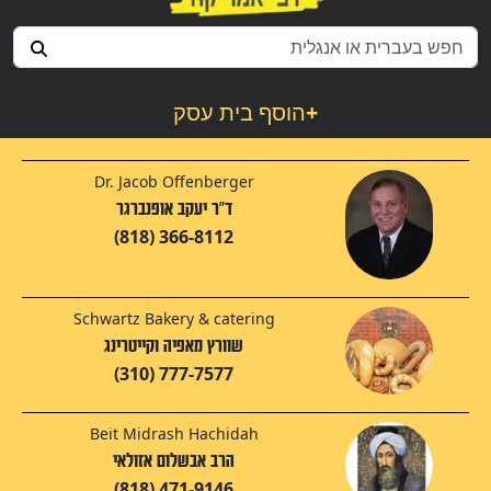
+
הוסף בית עסק
Dr. Jacob Offenberger
ד"ר יעקב אופנברגר
(818) 366-8112
Schwartz Bakery & catering
שוורץ מאפיה וקייטרינג
(310) 777-7577
Beit Midrash Hachidah
הרב אבשלום אזולאי
(818) 471-9146