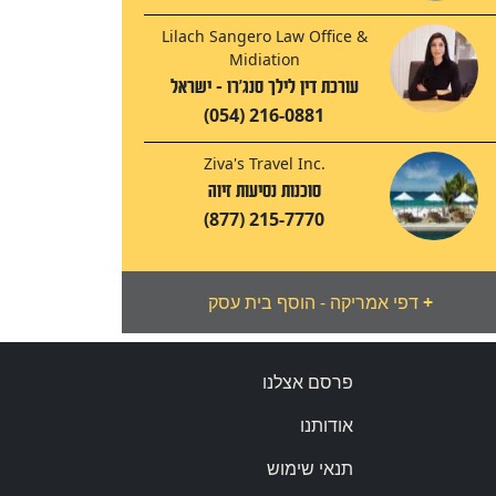
Lilach Sangero Law Office &
Midiation
עורכת דין לילך סנג'רו - ישראל
(054) 216-0881
Ziva's Travel Inc.
סוכנות נסיעות זיוה
(877) 215-7770
+
דפי אמריקה - הוסף בית עסק
פרסם אצלנו
אודותנו
תנאי שימוש