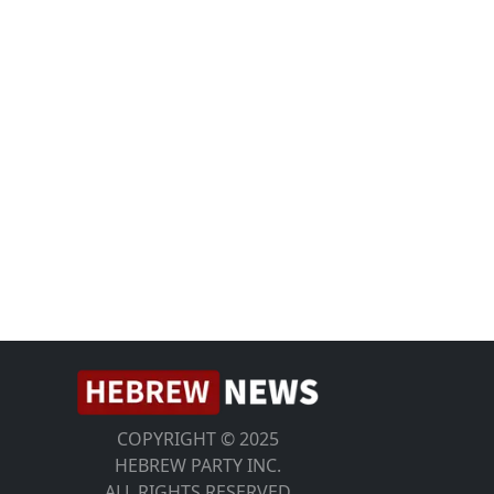
COPYRIGHT © 2025
HEBREW PARTY INC.
ALL RIGHTS RESERVED